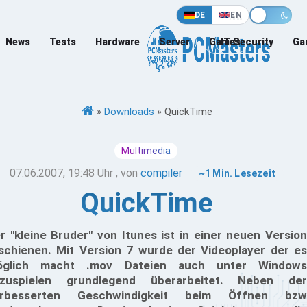
DE
EN
News
Tests
Hardware
Server
Games
IT-Security
Ga
»
Downloads
»
QuickTime
Multimedia
07.06.2007, 19:48 Uhr
, von
compiler
~1 Min. Lesezeit
QuickTime
r "kleine Bruder" von Itunes ist in einer neuen Version
schienen. Mit Version 7 wurde der Videoplayer der es
öglich macht .mov Dateien auch unter Windows
zuspielen grundlegend überarbeitet. Neben der
erbesserten Geschwindigkeit beim Öffnen bzw