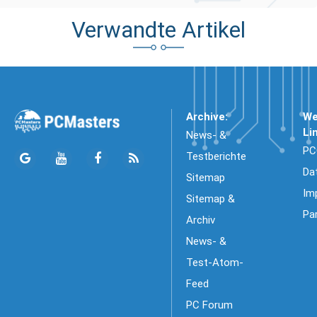
Verwandte Artikel
Archive:
We
Li
News- &
PC
Testberichte
Da
Sitemap
Im
Sitemap &
Pa
Archiv
News- &
Test-Atom-
Feed
PC Forum