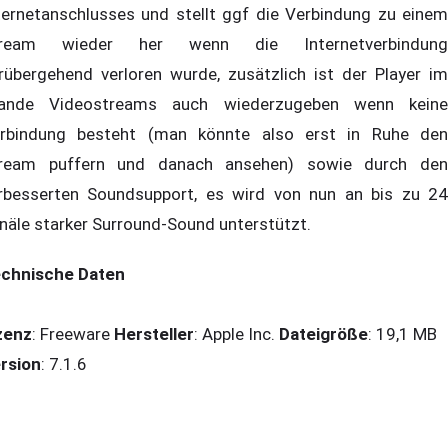
ternetanschlusses und stellt ggf die Verbindung zu einem
tream wieder her wenn die Internetverbindung
rübergehend verloren wurde, zusätzlich ist der Player im
ande Videostreams auch wiederzugeben wenn keine
rbindung besteht (man könnte also erst in Ruhe den
ream puffern und danach ansehen) sowie durch den
rbesserten Soundsupport, es wird von nun an bis zu 24
näle starker Surround-Sound unterstützt.
chnische Daten
zenz
: Freeware
Hersteller
: Apple Inc.
Dateigröße
: 19,1 MB
rsion
: 7.1.6