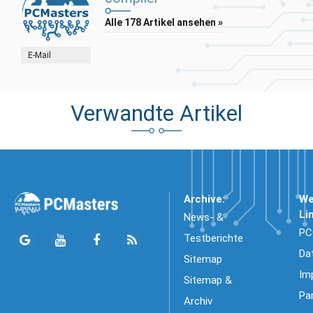
Alle 178 Artikel ansehen »
E-Mail
Verwandte Artikel
Archive:
We
Li
News- &
PC
Testberichte
Da
Sitemap
Im
Sitemap &
Pa
Archiv