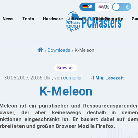
DE
EN
News
Tests
Hardware
Server
Games
IT-Security
Ga
»
Downloads
»
K-Meleon
Browser
30.05.2007, 20:56 Uhr
, von
compiler
~1 Min. Lesezeit
K-Meleon
Meleon ist ein puristischer und Ressourcensparender
rowser, der aber keineswegs deshalb in seinen
nktionen eingeschränkt ist. Er basiert dabei auf dem
rbreiteten und großen Browser Mozilla Firefox.