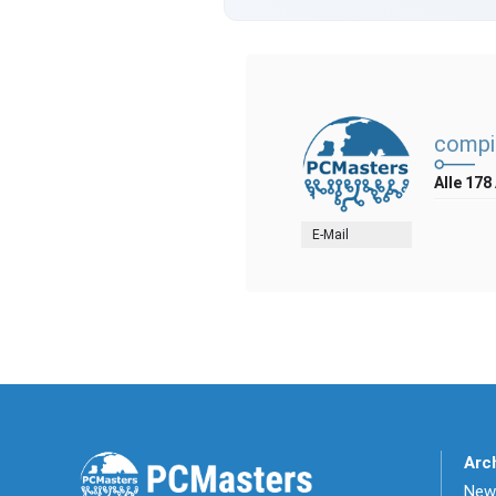
compi
Alle 178
E-Mail
Arc
News