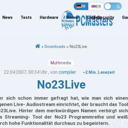
DE
EN
News
Tests
Hardware
Server
Games
IT-Security
Ga
»
Downloads
»
No23Live
Multimedia
22.04.2007, 00:34 Uhr
, von
compiler
~2 Min. Lesezeit
No23Live
r sich schon immer gefragt hat, wie man sich einen
genen Live- Audiostream einrichtet, der braucht das Tool
23Live. Hinter dem merkwürdigen Namen verbirgt sich
s Streaming- Tool der No23 Programmreihe und weiß
rch hohe Funktionalität durchaus zu begeistern.