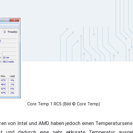
Core Temp 1 RC5 (Bild © Core Temp)
ren von Intel und AMD haben jedoch einen Temperatursenso
egt und dadurch eine sehr akkurate Temperatur ausgeb