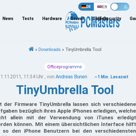
DE
EN
News
Tests
Hardware
Server
Games
IT-Security
Ga
»
Downloads
»
TinyUmbrella Tool
Officeprogramme
1.11.2011, 11:34 Uhr
, von
Andreas Bunen
~1 Min. Lesezeit
TinyUmbrella Tool
t der Firmware TinyUmbrella lassen sich verschiedene
fgaben bezüglich ihres Apple iPhones erledigen, welche
cht allein mit der Verwendung von iTunes erledigt
rden können. Mit einem übersichtlichen Interface hilft
 so den iPhone Benutzern bei den verschiedensten