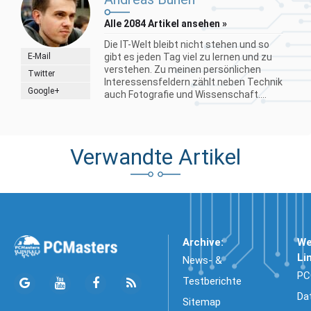
Alle 2084 Artikel ansehen »
Die IT-Welt bleibt nicht stehen und so
E-Mail
gibt es jeden Tag viel zu lernen und zu
verstehen. Zu meinen persönlichen
Twitter
Interessensfeldern zählt neben Technik
Google+
auch Fotografie und Wissenschaft....
Verwandte Artikel
Archive:
We
Li
News- &
PC
Testberichte
Da
Sitemap