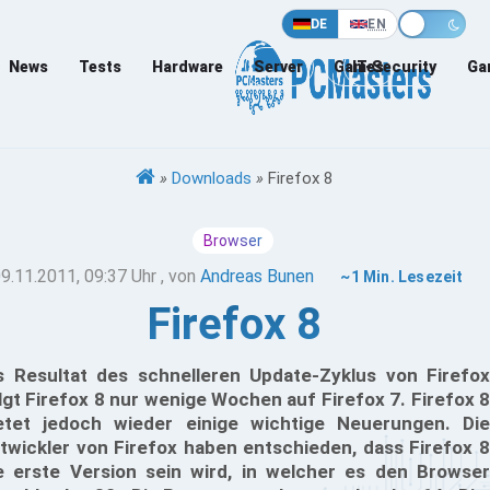
DE
EN
News
Tests
Hardware
Server
Games
IT-Security
Ga
»
Downloads
»
Firefox 8
Browser
9.11.2011, 09:37 Uhr
, von
Andreas Bunen
~1 Min. Lesezeit
Firefox 8
s Resultat des schnelleren Update-Zyklus von Firefox
lgt Firefox 8 nur wenige Wochen auf Firefox 7. Firefox 8
etet jedoch wieder einige wichtige Neuerungen. Die
twickler von Firefox haben entschieden, dass Firefox 8
e erste Version sein wird, in welcher es den Browser