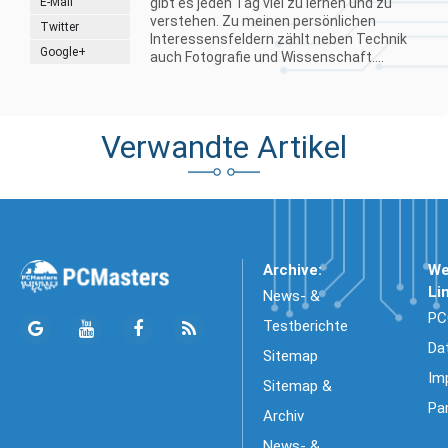
E-Mail
gibt es jeden Tag viel zu lernen und zu
verstehen. Zu meinen persönlichen
Twitter
Interessensfeldern zählt neben Technik
Google+
auch Fotografie und Wissenschaft....
Verwandte Artikel
Archive:
We
Li
News- &
PC
Testberichte
Da
Sitemap
Im
Sitemap &
Pa
Archiv
News- &