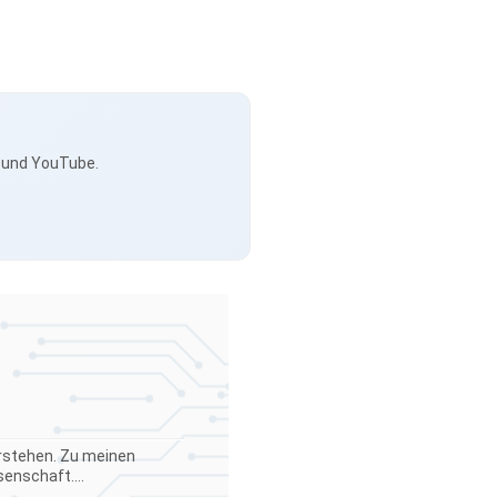
s und YouTube.
verstehen. Zu meinen
enschaft....