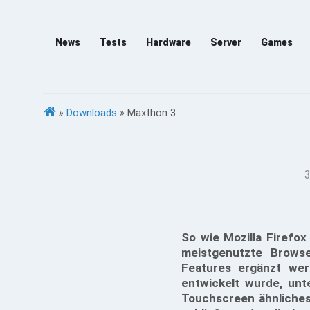
News
Tests
Hardware
Server
Games
»
Downloads
»
Maxthon 3
3
So wie Mozilla Firefox
meistgenutzte Brows
Features ergänzt we
entwickelt wurde, un
Touchscreen ähnliches