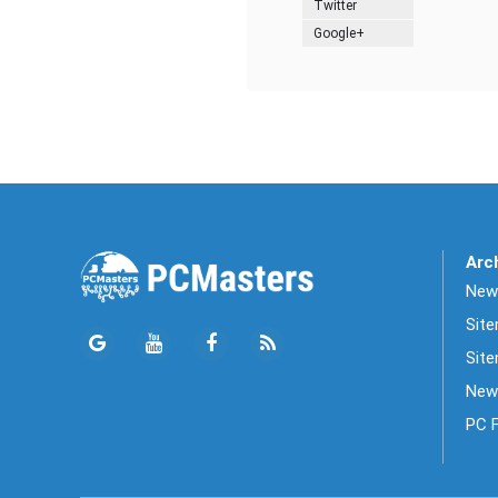
Twitter
Google+
Arc
News
Sit
Site
New
PC 