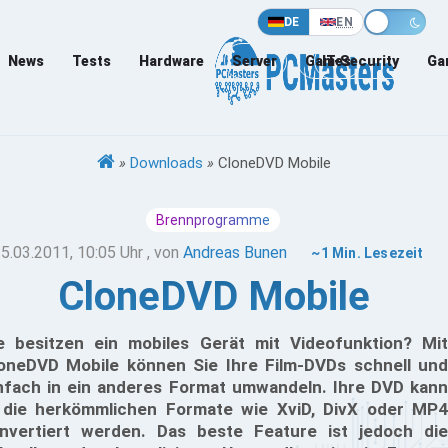
DE
EN
News
Tests
Hardware
Server
Games
IT-Security
Ga
»
Downloads
»
CloneDVD Mobile
Brennprogramme
5.03.2011, 10:05 Uhr
, von
Andreas Bunen
~1 Min. Lesezeit
CloneDVD Mobile
e besitzen ein mobiles Gerät mit Videofunktion? Mit
oneDVD Mobile können Sie Ihre Film-DVDs schnell und
nfach in ein anderes Format umwandeln. Ihre DVD kann
 die herkömmlichen Formate wie XviD, DivX oder MP4
nvertiert werden. Das beste Feature ist jedoch die