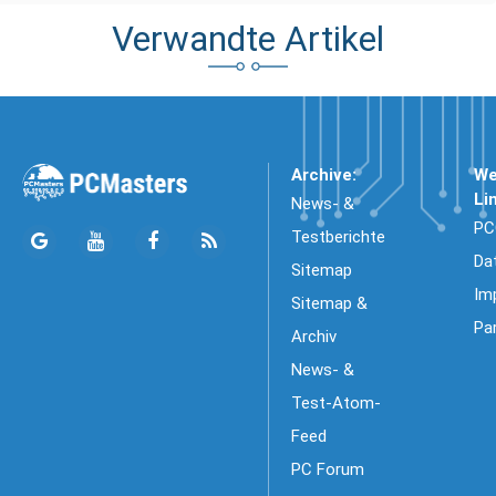
Verwandte Artikel
Archive:
We
Li
News- &
PC
Testberichte
Da
Sitemap
Im
Sitemap &
Pa
Archiv
News- &
Test-Atom-
Feed
PC Forum