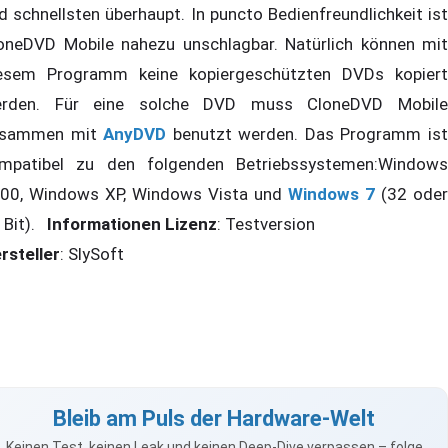
d schnellsten überhaupt. In puncto Bedienfreundlichkeit ist
oneDVD Mobile nahezu unschlagbar. Natürlich können mit
esem Programm keine kopiergeschützten DVDs kopiert
rden. Für eine solche DVD muss CloneDVD Mobile
usammen mit
AnyDVD
benutzt werden. Das Programm is
mpatibel zu den folgenden Betriebssystemen:Windows
00, Windows XP, Windows Vista und
Windows 7
(32 oder
 Bit).
Informationen
Lizenz
: Testversion
rsteller
: SlySoft
Bleib am Puls der Hardware-Welt
Keinen Test, keinen Leak und keinen Deep-Dive verpassen – folge