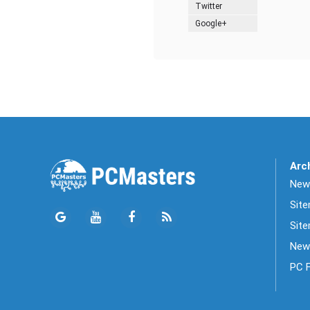
Twitter
Google+
Arc
News
Sit
Site
New
PC 