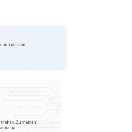
s und YouTube.
verstehen. Zu meinen
enschaft....