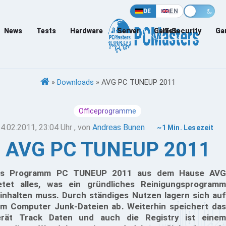
DE
EN
News
Tests
Hardware
Server
Games
IT-Security
Ga
»
Downloads
»
AVG PC TUNEUP 2011
Officeprogramme
4.02.2011, 23:04 Uhr
, von
Andreas Bunen
~1 Min. Lesezeit
AVG PC TUNEUP 2011
as Programm PC TUNEUP 2011 aus dem Hause AVG
etet alles, was ein gründliches Reinigungsprogramm
inhalten muss. Durch ständiges Nutzen lagern sich auf
m Computer Junk-Dateien ab. Weiterhin speichert das
rät Track Daten und auch die Registry ist einem