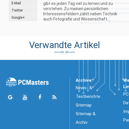
E-Mail
gibt es jeden Tag viel zu lernen und zu
verstehen. Zu meinen persönlichen
Twitter
Interessensfeldern zählt neben Technik
Google+
auch Fotografie und Wissenschaft....
Verwandte Artikel
Archive:
We
Li
News- &
PC
Testberichte
Da
Sitemap
Im
Sitemap &
Pa
Archiv