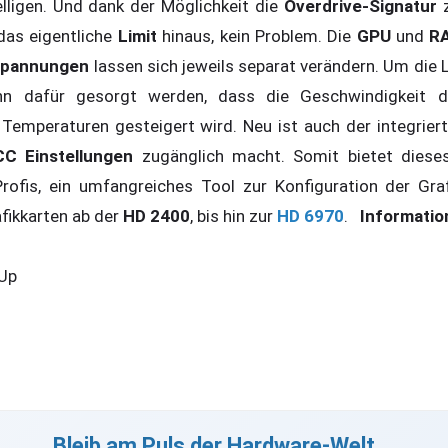
lligen. Und dank der Möglichkeit die
Overdrive-Signatur
das eigentliche
Limit
hinaus, kein Problem. Die
GPU
und
RA
pannungen
lassen sich jeweils separat verändern. Um die
ann dafür gesorgt werden, dass die Geschwindigkeit d
Temperaturen gesteigert wird. Neu ist auch der integrier
C Einstellungen
zugänglich macht. Somit bietet dies
Profis, ein umfangreiches Tool zur Konfiguration der Graf
fikkarten ab der
HD 2400
, bis hin zur
HD 6970
.
Informatio
Up
Bleib am Puls der Hardware-Welt