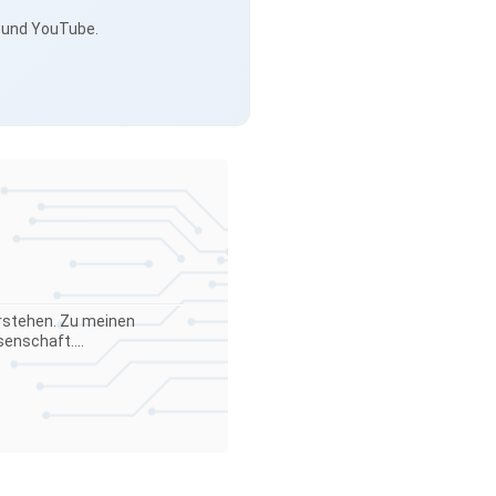
s und YouTube.
verstehen. Zu meinen
enschaft....