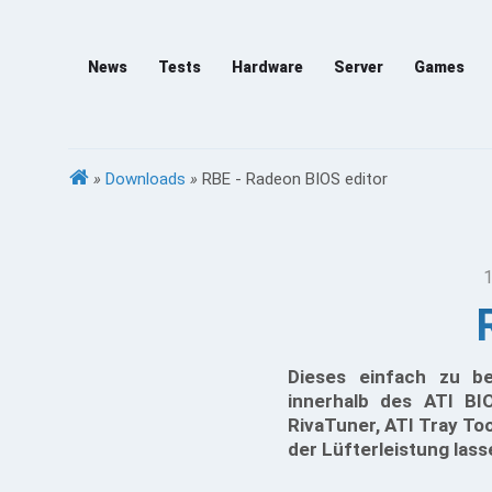
News
Tests
Hardware
Server
Games
»
Downloads
»
RBE - Radeon BIOS editor
1
Dieses einfach zu b
innerhalb des ATI BI
RivaTuner, ATI Tray To
der Lüfterleistung las