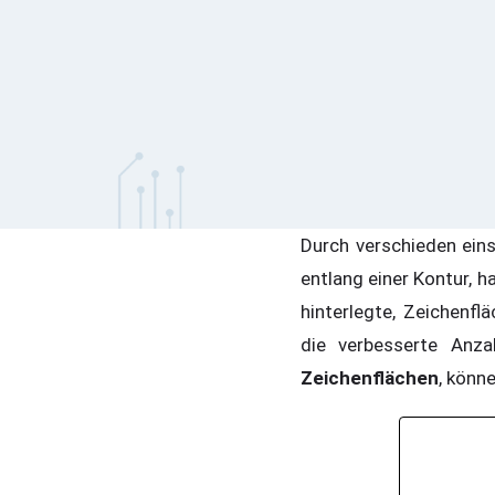
Durch verschieden einst
entlang einer Kontur, h
hinterlegte, Zeichenfl
die verbesserte Anza
Zeichenflächen
, könn