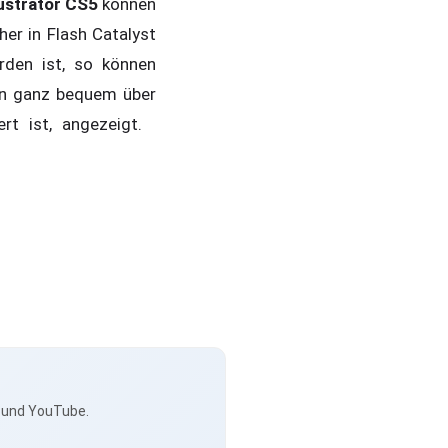
lustrator CS5
können
her in Flash Catalyst
rden ist, so können
n ganz bequem über
iert ist, angezeigt.
s und YouTube.