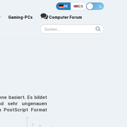
DE
EN
y
Gaming-PCs
Computer Forum
ne basiert. Es bildet
nd sehr ungenauen
m PostScript Format