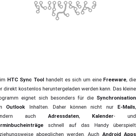
eim
HTC Sync Tool
handelt es sich um eine
Freeware
, di
er direkt kostenlos heruntergeladen werden kann. Das kleine
ogramm eignet sich besonders für die
Synchronisation
on
Outlook
Inhalten. Daher können nicht nur
E-Mails
ondern auch
Adressdaten
,
Kalender
- und
rminbucheinträge
schnell auf das Handy überspiel
ziehungsweise abgeglichen werden. Auch
Android App