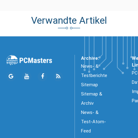
Verwandte Artikel
Archive:
We
Li
News- &
PC
Testberichte
Da
Sitemap
Im
Sitemap &
Pa
Archiv
News- &
Test-Atom-
Feed