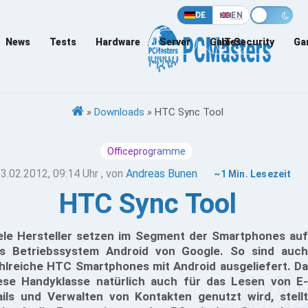
DE
EN
News
Tests
Hardware
Server
Games
IT-Security
Ga
»
Downloads
»
HTC Sync Tool
Officeprogramme
3.02.2012, 09:14 Uhr
, von
Andreas Bunen
~1 Min. Lesezeit
HTC Sync Tool
ele Hersteller setzen im Segment der Smartphones auf
s Betriebssystem Android von Google. So sind auch
hlreiche HTC Smartphones mit Android ausgeliefert. Da
ese Handyklasse natürlich auch für das Lesen von E-
ils und Verwalten von Kontakten genutzt wird, stellt