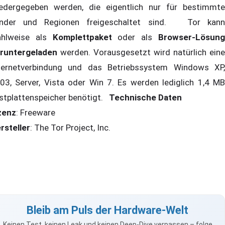
edergegeben werden, die eigentlich nur für bestimmte
nder und Regionen freigeschaltet sind. Tor kann
hlweise als
Komplettpaket
oder als
Browser-Lösun
runtergeladen
werden. Vorausgesetzt wird natürlich eine
ternetverbindung und das Betriebssystem Windows XP,
03, Server, Vista oder Win 7. Es werden lediglich 1,4 MB
stplattenspeicher benötigt.
Technische Daten
zenz
: Freeware
rsteller
: The Tor Project, Inc.
Bleib am Puls der Hardware-Welt
Keinen Test, keinen Leak und keinen Deep-Dive verpassen – folge