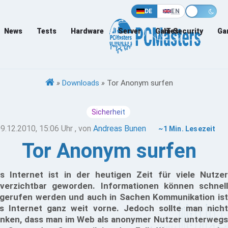
DE
EN
News
Tests
Hardware
Server
Games
IT-Security
Ga
»
Downloads
»
Tor Anonym surfen
Sicherheit
9.12.2010, 15:06 Uhr
, von
Andreas Bunen
~1 Min. Lesezeit
Tor Anonym surfen
s Internet ist in der heutigen Zeit für viele Nutzer
verzichtbar geworden. Informationen können schnell
gerufen werden und auch in Sachen Kommunikation ist
s Internet ganz weit vorne. Jedoch sollte man nicht
nken, dass man im Web als anonymer Nutzer unterwegs