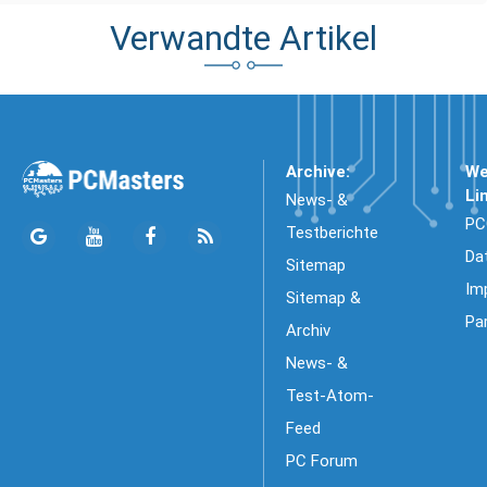
Verwandte Artikel
Archive:
We
Li
News- &
PC
Testberichte
Da
Sitemap
Im
Sitemap &
Pa
Archiv
News- &
Test-Atom-
Feed
PC Forum