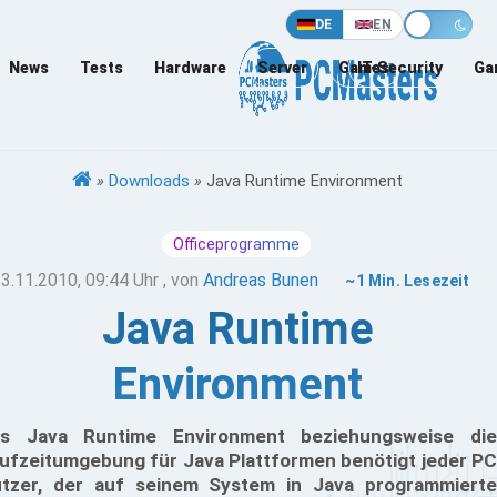
DE
EN
News
Tests
Hardware
Server
Games
IT-Security
Ga
»
Downloads
»
Java Runtime Environment
Officeprogramme
3.11.2010, 09:44 Uhr
, von
Andreas Bunen
~1 Min. Lesezeit
Java Runtime
Environment
s Java Runtime Environment beziehungsweise die
ufzeitumgebung für Java Plattformen benötigt jeder PC
tzer, der auf seinem System in Java programmierte