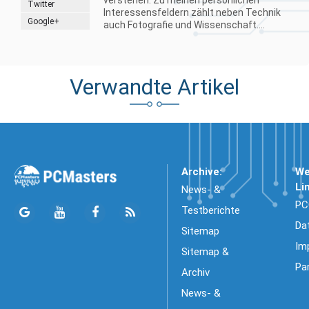
verstehen. Zu meinen persönlichen
Twitter
Interessensfeldern zählt neben Technik
Google+
auch Fotografie und Wissenschaft....
Verwandte Artikel
Archive:
We
Li
News- &
PC
Testberichte
Da
Sitemap
Im
Sitemap &
Pa
Archiv
News- &