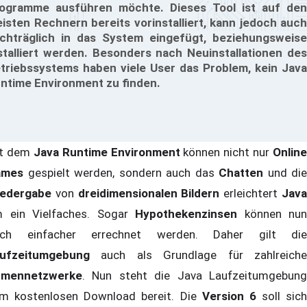
ogramme ausführen möchte. Dieses Tool ist auf den
isten Rechnern bereits vorinstalliert, kann jedoch auch
chträglich in das System eingefügt, beziehungsweise
stalliert werden. Besonders nach Neuinstallationen des
triebssystems haben viele User das Problem, kein Java
ntime Environment zu finden.
t dem
Java Runtime Environment
können nicht nur
Online
ames
gespielt werden, sondern auch das
Chatten
und die
iedergabe
von
dreidimensionalen Bildern
erleichtert
Jav
 ein Vielfaches. Sogar
Hypothekenzinsen
können nun
ch einfacher errechnet werden. Daher gilt die
aufzeitumgebung
auch als Grundlage für zahlreich
rmennetzwerke
. Nun steht die Java Laufzeitumgebung
m kostenlosen Download bereit. Die
Version 6
soll sich