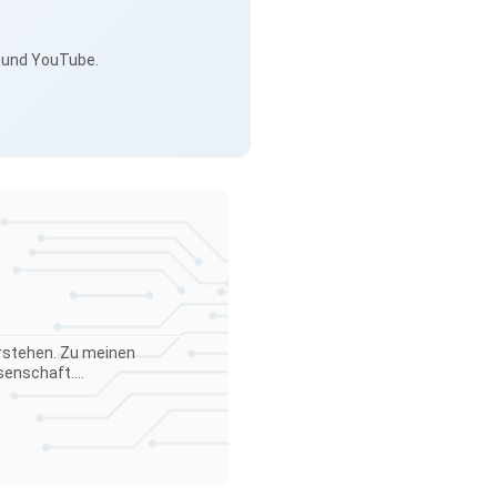
s und YouTube.
verstehen. Zu meinen
enschaft....