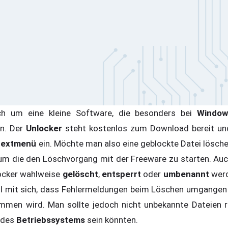
ich um eine kleine Software, die besonders bei
Windows
nn. Der
Unlocker
steht kostenlos zum Download bereit un
textmenü
ein. Möchte man also eine geblockte Datei löschen,
 um die den Löschvorgang mit der Freeware zu starten. Au
locker wahlweise
gelöscht
,
entsperrt
oder
umbenannt
werd
eil mit sich, dass Fehlermeldungen beim Löschen umgange
mmen wird. Man sollte jedoch nicht unbekannte Dateien r
 des
Betriebssystems
sein könnten.