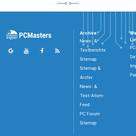
Archive:
We
Li
News- &
PC
Testberichte
Da
Sitemap
Im
Sitemap &
Pa
Archiv
News- &
Test-Atom-
Feed
PC Forum
Sitemap