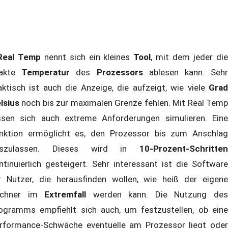
Real Temp
nennt sich ein kleines
Tool
, mit dem jeder di
xakte
Temperatur
des
Prozessors
ablesen kann. Seh
aktisch ist auch die Anzeige, die aufzeigt, wie viele
Grad
lsius
noch bis zur maximalen Grenze fehlen. Mit Real Tem
ssen sich auch extreme Anforderungen simulieren. Eine
nktion ermöglicht es, den Prozessor bis zum Anschlag
uszulassen. Dieses wird in
10-Prozent-Schritten
ntinuierlich gesteigert. Sehr interessant ist die Software
r Nutzer, die herausfinden wollen, wie heiß der eigene
echner im
Extremfall
werden kann. Die Nutzung de
ogramms empfiehlt sich auch, um festzustellen, ob eine
rformance-Schwäche eventuelle am Prozessor liegt oder