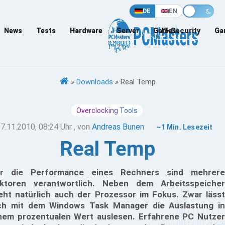
DE
EN
News
Tests
Hardware
Server
Games
IT-Security
Ga
»
Downloads
»
Real Temp
Overclocking Tools
7.11.2010, 08:24 Uhr
, von
Andreas Bunen
~1 Min. Lesezeit
Real Temp
r die Performance eines Rechners sind mehrere
ktoren verantwortlich. Neben dem Arbeitsspeicher
eht natürlich auch der Prozessor im Fokus. Zwar lässt
ch mit dem Windows Task Manager die Auslastung in
nem prozentualen Wert auslesen. Erfahrene PC Nutzer