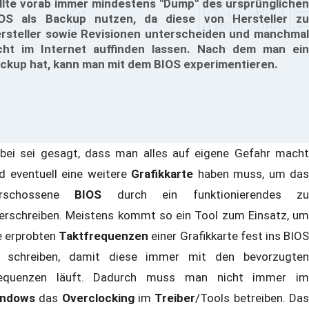
llte vorab immer mindestens "Dump" des ursprünglichen
OS als Backup nutzen, da diese von Hersteller zu
rsteller sowie Revisionen unterscheiden und manchmal
cht im Internet auffinden lassen. Nach dem man ein
ckup hat, kann man mit dem BIOS experimentieren.
bei sei gesagt, dass man alles auf eigene Gefahr macht
d eventuell eine weitere
Grafikkarte
haben muss, um das
erschossene
BIOS
durch ein funktionierendes z
erschreiben. Meistens kommt so ein Tool zum Einsatz, um
e erprobten
Taktfrequenzen
einer Grafikkarte fest ins BIO
 schreiben, damit diese immer mit den bevorzugten
equenzen läuft. Dadurch muss man nicht immer im
indows
das
Overclocking
im
Treiber
/Tools betreiben. Da