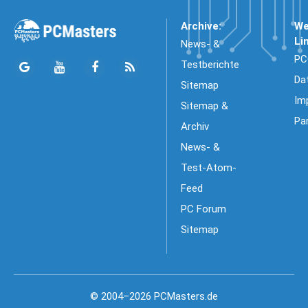
Archive:
We
Li
News- &
PC
Testberichte
Da
Sitemap
Im
Sitemap &
Pa
Archiv
News- &
Test-Atom-
Feed
PC Forum
Sitemap
© 2004–2026 PCMasters.de