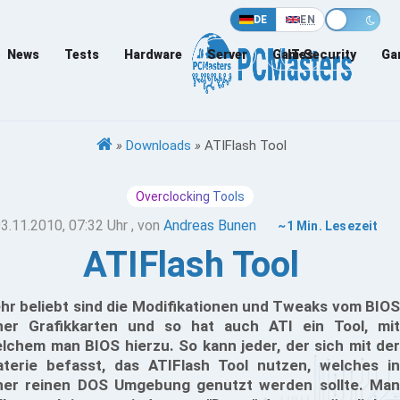
DE
EN
News
Tests
Hardware
Server
Games
IT-Security
Ga
»
Downloads
»
ATIFlash Tool
Overclocking Tools
3.11.2010, 07:32 Uhr
, von
Andreas Bunen
~1 Min. Lesezeit
ATIFlash Tool
hr beliebt sind die Modifikationen und Tweaks vom BIOS
ner Grafikkarten und so hat auch ATI ein Tool, mit
lchem man BIOS hierzu. So kann jeder, der sich mit der
terie befasst, das ATIFlash Tool nutzen, welches in
ner reinen DOS Umgebung genutzt werden sollte. Man