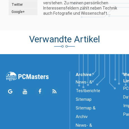
verstehen. Zu meinen persönlichen
Twitter
Interessensfeldern zählt neben Technik
Google+
auch Fotografie und Wissenschaft....
Verwandte Artikel
Archive:
We
Li
News- &
PC
Testberichte
Da
Sitemap
Im
Sitemap &
Pa
Archiv
News- &