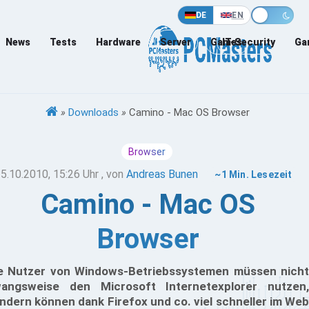
DE
EN
News
Tests
Hardware
Server
Games
IT-Security
Ga
»
Downloads
»
Camino - Mac OS Browser
Browser
5.10.2010, 15:26 Uhr
, von
Andreas Bunen
~1 Min. Lesezeit
Camino - Mac OS
Browser
e Nutzer von Windows-Betriebssystemen müssen nicht
angsweise den Microsoft Internetexplorer nutzen,
ndern können dank Firefox und co. viel schneller im Web