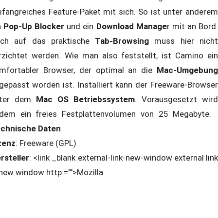
fangreiches Feature-Paket mit sich. So ist unter anderem
n
Pop-Up Blocker
und ein
Download Manage
r mit an Bord
ch auf das praktische
Tab-Browsing
muss hier nich
rzichtet werden. Wie man also feststellt, ist Camino ein
mfortabler Browser, der optimal an die
Mac-Umgebung
gepasst worden ist. Installiert kann der Freeware-Browser
nter dem
Mac OS Betriebssystem
. Vorausgesetzt wird
dem ein freies Festplattenvolumen von 25 Megabyte.
chnische Daten
zenz
: Freeware (GPL)
rsteller
: <link _blank external-link-new-window external link
 new window http:="">Mozilla