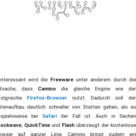
teressant wird die
Freeware
unter anderem durch di
atsache, dass
Camino
die gleiche Engine wie de
folgreiche
Firefox-Browser
nutzt. Dadurch soll de
itenaufbau deutlich schneller von Statten gehen, als es
ispielsweise bei
Safari
der Fall ist. Auch in Sachen
hockwave
,
QuickTime
und
Flash
überzeugt der kostenlose
owser auf ganzer Linie. Camino bringt zudem ein