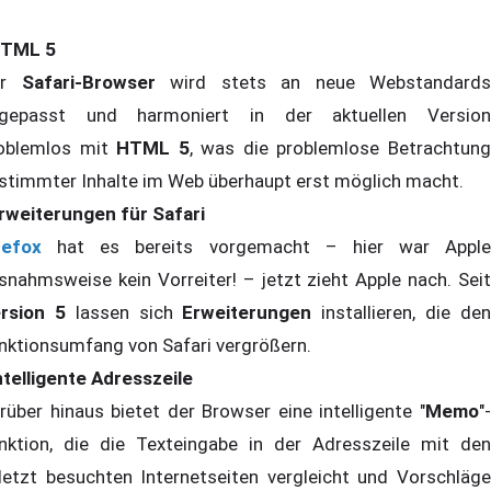
TML 5
er
Safari-Browser
wird stets an neue Webstandards
gepasst und harmoniert in der aktuellen Version
oblemlos mit
HTML 5
, was die problemlose Betrachtun
stimmter Inhalte im Web überhaupt erst möglich macht.
rweiterungen für Safari
refox
hat es bereits vorgemacht – hier war Apple
snahmsweise kein Vorreiter! – jetzt zieht Apple nach. Seit
rsion 5
lassen sich
Erweiterungen
installieren, die de
nktionsumfang von Safari vergrößern.
ntelligente Adresszeile
rüber hinaus bietet der Browser eine intelligente "
Memo
"-
nktion, die die Texteingabe in der Adresszeile mit den
letzt besuchten Internetseiten vergleicht und Vorschläge