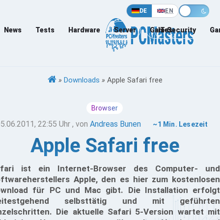
DE
EN
News
Tests
Hardware
Server
Games
IT-Security
Ga
»
Downloads
»
Apple Safari free
Browser
5.06.2011, 22:55 Uhr
, von
Andreas Bunen
~1 Min. Lesezeit
Apple Safari free
fari ist ein Internet-Browser des Computer- und
ftwareherstellers Apple, den es hier zum kostenlosen
wnload für PC und Mac gibt. Die Installation erfolgt
eitestgehend selbsttätig und mit geführten
nzelschritten. Die aktuelle Safari 5-Version wartet mit