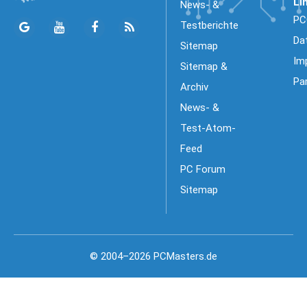
Li
News- &
PC
Testberichte
Da
Sitemap
Im
Sitemap &
Pa
Archiv
News- &
Test-Atom-
Feed
PC Forum
Sitemap
© 2004–2026 PCMasters.de