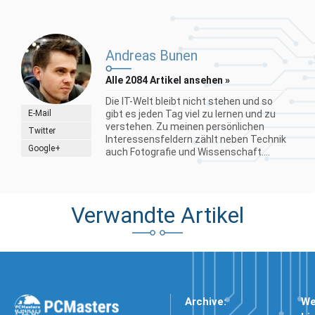
Andreas Bunen
Alle 2084 Artikel ansehen »
Die IT-Welt bleibt nicht stehen und so
E-Mail
gibt es jeden Tag viel zu lernen und zu
verstehen. Zu meinen persönlichen
Twitter
Interessensfeldern zählt neben Technik
Google+
auch Fotografie und Wissenschaft....
Verwandte Artikel
Archive:
We