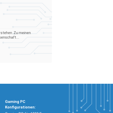
verstehen. Zu meinen
enschaft....
Gaming PC
Konfigurationen: