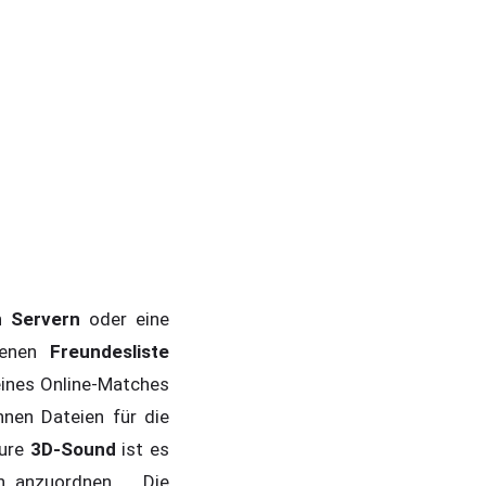
en
Servern
oder eine
igenen
Freundesliste
ines Online-Matches
nen Dateien für die
ture
3D-Sound
ist es
xen anzuordnen. Die