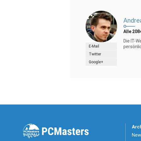
Andre
Alle 208
Die IT-W
E-Mail
persönli
Twitter
Google+
Arc
News