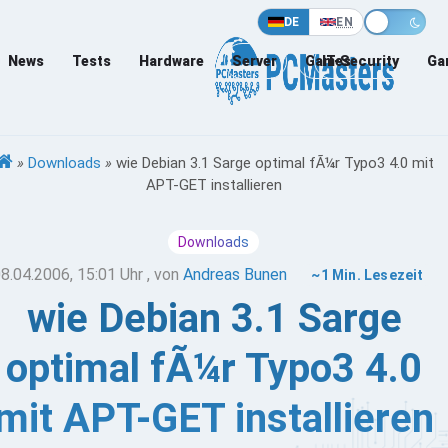
DE
EN
News
Tests
Hardware
Server
Games
IT-Security
Ga
»
Downloads
»
wie Debian 3.1 Sarge optimal fÃ¼r Typo3 4.0 mit
APT-GET installieren
Downloads
8.04.2006, 15:01 Uhr
, von
Andreas Bunen
~1 Min. Lesezeit
wie Debian 3.1 Sarge
optimal fÃ¼r Typo3 4.0
mit APT-GET installieren