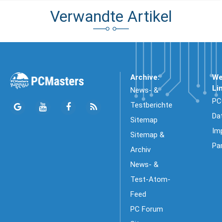
Verwandte Artikel
Archive:
We
Li
News- &
PC
Testberichte
Da
Sitemap
Im
Sitemap &
Pa
Archiv
News- &
Test-Atom-
Feed
PC Forum