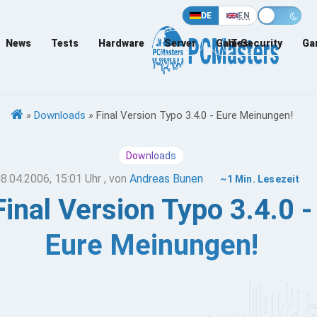
DE
EN
News
Tests
Hardware
Server
Games
IT-Security
Ga
»
Downloads
»
Final Version Typo 3.4.0 - Eure Meinungen!
Downloads
8.04.2006, 15:01 Uhr
, von
Andreas Bunen
~1 Min. Lesezeit
Final Version Typo 3.4.0 -
Eure Meinungen!