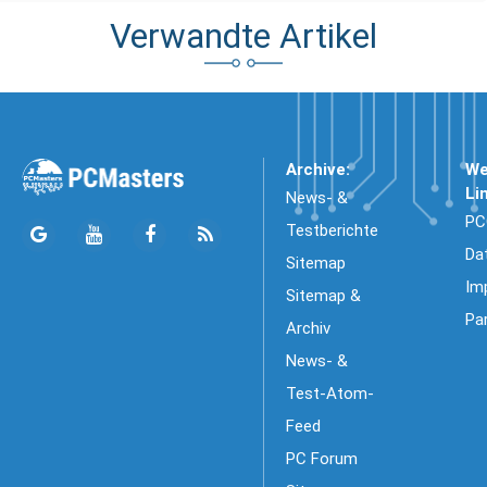
Verwandte Artikel
Archive:
We
Li
News- &
PC
Testberichte
Da
Sitemap
Im
Sitemap &
Pa
Archiv
News- &
Test-Atom-
Feed
PC Forum