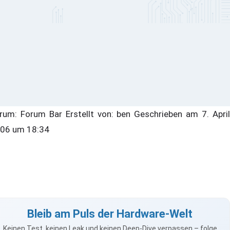
rum: Forum Bar Erstellt von: ben Geschrieben am 7. April
06 um 18:34
Bleib am Puls der Hardware-Welt
Keinen Test, keinen Leak und keinen Deep-Dive verpassen – folge