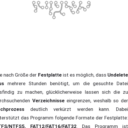
 nach Größe der
Festplatte
ist es möglich, dass
Undelet
us
mehrere Stunden benötigt, um die gesuchte Datei
sfindig zu machen, glücklicherweise lassen sich die zu
rchsuchenden
Verzeichnisse
eingrenzen, weshalb so de
uchprozess
deutlich verkürzt werden kann. Dabe
terstützt das Programm folgende Formate der Festplatte:
FS/NTFS5, FAT12/FAT16/FAT32
. Das Programm ist