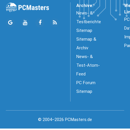
Archive:
We
Li
News- &
PC
Testberichte
Da
Sitemap
Im
Sitemap &
Pa
Archiv
News- &
Test-Atom-
Feed
PC Forum
Sitemap
© 2004–2026 PCMasters.de