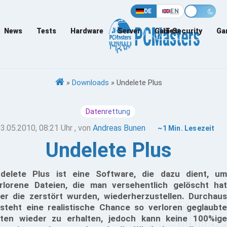
DE
EN
News
Tests
Hardware
Server
Games
IT-Security
Ga
»
Downloads
»
Undelete Plus
Datenrettung
3.05.2010, 08:21 Uhr
, von
Andreas Bunen
~1 Min. Lesezeit
Undelete Plus
delete Plus ist eine Software, die dazu dient, um
rlorene Dateien, die man versehentlich gelöscht hat
er die zerstört wurden, wiederherzustellen. Durchaus
steht eine realistische Chance so verloren geglaubte
ten wieder zu erhalten, jedoch kann keine 100%ige