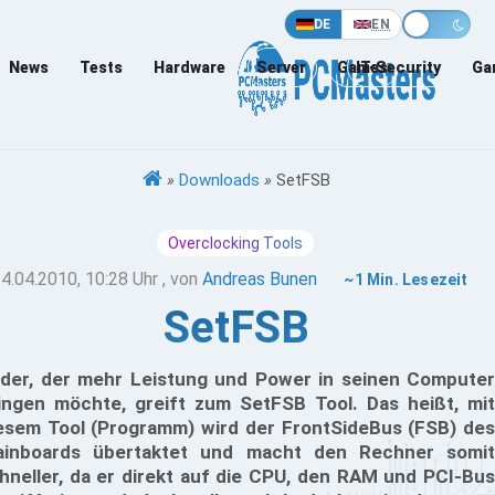
DE
EN
News
Tests
Hardware
Server
Games
IT-Security
Ga
»
Downloads
»
SetFSB
Overclocking Tools
4.04.2010, 10:28 Uhr
, von
Andreas Bunen
~1 Min. Lesezeit
SetFSB
der, der mehr Leistung und Power in seinen Computer
ingen möchte, greift zum SetFSB Tool. Das heißt, mit
esem Tool (Programm) wird der FrontSideBus (FSB) des
inboards übertaktet und macht den Rechner somit
hneller, da er direkt auf die CPU, den RAM und PCI-Bus