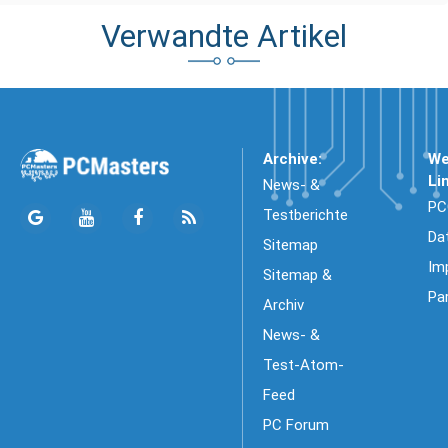
Verwandte Artikel
Archive:
We
Li
News- &
PC
Testberichte
Da
Sitemap
Im
Sitemap &
Pa
Archiv
News- &
Test-Atom-
Feed
PC Forum