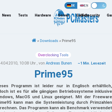
DE
EN
News
Tests
Hardware
Server
Games
IT-Security
Ga
»
Downloads
»
Prime95
Overclocking Tools
4.04.2010, 10:08 Uhr
, von
Andreas Bunen
~1 Min. Lesezeit
Prime95
eses Programm ist leider nur in Englisch erhältlich,
doch ist es für alle gängigen Betriebssysteme inklusive
ndows, MacOS und Linux geeignet. Mit der Freeware
ime95 kann man die Systemleistung durch Primzahlen
rechnen. Das Programm kann als Benchmark verwendet