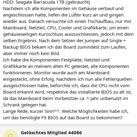
HDD: Seagate Barracuda 1TB (gebraucht)
Nachdem ich alle Komponenten im Gehäuse verbaut und
angeschlossen hatte, liefen die Lüfter kurz an und gingen
wieder aus. Danach versuchte ich einen Tischaufbau, nur mit
Mainboard, Netzteil, CPU, Cooler und Grafikkarte, um einen
gehäuseseitigen Kurzschluss auszuschliessen, jedoch mit dem
selben Ergebnis. Nach dem Setzen der Jumper auf Single +
Backup BIOS bekam ich das Board zumindest zum Laufen,
aber immer noch kein Bild.
Ich habe die Komponenten Festplatte, Netzteil und
Grafikkarte an meinem alten PC getestet, alle Komponenten
funktionieren. Monitor wurde auch am Mainboard
eingesteckt, ohne Erfolg. Nachdem ich nun alle Fehlerquellen
ausgeschlossen habe, befürchte ich, dass die CPU nicht vom
Board erkannt wird, respektive das installierte BIOS zu alt ist,
da das Mainboard beim Vorbesitzer ca. 1 Jahr unbenutzt im
Schrank gelegen hat.
Lange Rede, kurzer Sinn^^: Welche Möglichkeiten habe ich,
um das benötigte F9 BIOS auf das Board zu bekommen?
Gelöschtes Mitglied 44086
G