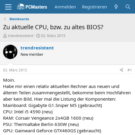
Anmelden
Registrieren
Mainboards
Zu aktuelle CPU, bzw. zu altes BIOS?
E
E
trendresistent
02. März 2015
r
r
s
s
trendresistent
t
t
New member
e
e
l
l
l
l
02. März 2015
#1
e
t
r
a
Moin.
m
Habe mir einen relativ aktuellen Rechner aus neuen und
älteren Teilen zusammengestellt, bekomme beim Hochfahren
aber kein Bild. Hier mal die Listung der Komponenten:
Mainboard: Gigabyte G1.Sniper M5 (gebraucht)
CPU: Intel i5 4590 (neu)
RAM: Corsair Vengeance 2x4GB 1600 (neu)
PSU: Thermaltake Berlin 630W (neu)
GPU: Gainward Geforce GTX460GS (gebraucht)