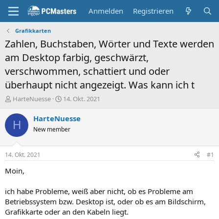
Anmelden
Registrieren
Grafikkarten
Zahlen, Buchstaben, Wörter und Texte werden
am Desktop farbig, geschwärzt,
verschwommen, schattiert und oder
überhaupt nicht angezeigt. Was kann ich t
E
E
HarteNuesse
14. Okt. 2021
r
r
s
s
HarteNuesse
H
t
t
New member
e
e
l
l
l
l
14. Okt. 2021
#1
e
t
r
a
Moin,
m
ich habe Probleme, weiß aber nicht, ob es Probleme am
Betriebssystem bzw. Desktop ist, oder ob es am Bildschirm,
Grafikkarte oder an den Kabeln liegt.