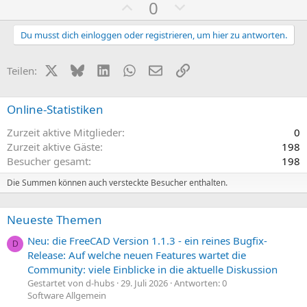
P
N
0
o
e
s
g
Du musst dich einloggen oder registrieren, um hier zu antworten.
i
a
t
t
X (Twitter)
Bluesky
LinkedIn
WhatsApp
E-Mail
Link
Teilen:
i
i
v
v
Online-Statistiken
e
e
Zurzeit aktive Mitglieder
0
S
S
Zurzeit aktive Gäste
198
t
t
Besucher gesamt
198
i
i
m
m
Die Summen können auch versteckte Besucher enthalten.
m
m
e
e
Neueste Themen
Neu: die FreeCAD Version 1.1.3 - ein reines Bugfix-
D
Release: Auf welche neuen Features wartet die
Community: viele Einblicke in die aktuelle Diskussion
Gestartet von d-hubs
29. Juli 2026
Antworten: 0
Software Allgemein