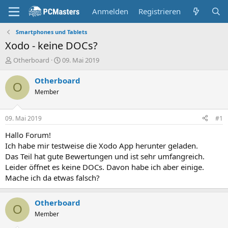
Anmelden
Registrieren
Smartphones und Tablets
Xodo - keine DOCs?
E
E
Otherboard
09. Mai 2019
r
r
s
s
Otherboard
O
t
t
Member
e
e
l
l
l
l
09. Mai 2019
#1
e
t
r
a
Hallo Forum!
m
Ich habe mir testweise die Xodo App herunter geladen.
Das Teil hat gute Bewertungen und ist sehr umfangreich.
Leider öffnet es keine DOCs. Davon habe ich aber einige.
Mache ich da etwas falsch?
Otherboard
O
Member