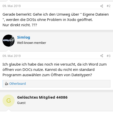
09. Mai 2019
#2
Gerade bemerkt: Gehe ich den Umweg über " Eigene Dateien
", werden die DOSs ohne Problem in Xodo geöffnet.
Nur direkt nicht. ???
Simlog
Well-known member
09. Mai 2019
#3
Ich glaube ich habe das noch nie versucht, da ich Word zum
öffnen von DOCs nutze. Kannst du nicht ein standard
Programm auswählen zum Öffnen von Dateitypen?
Otherboard
R
e
a
Gelöschtes Mitglied 44086
k
G
t
Guest
i
o