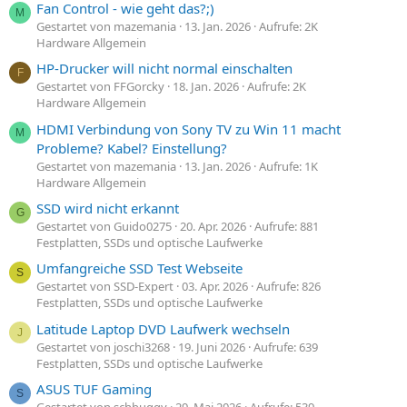
Fan Control - wie geht das?;)
M
Gestartet von mazemania
13. Jan. 2026
Aufrufe: 2K
Hardware Allgemein
HP-Drucker will nicht normal einschalten
F
Gestartet von FFGorcky
18. Jan. 2026
Aufrufe: 2K
Hardware Allgemein
HDMI Verbindung von Sony TV zu Win 11 macht
M
Probleme? Kabel? Einstellung?
Gestartet von mazemania
13. Jan. 2026
Aufrufe: 1K
Hardware Allgemein
SSD wird nicht erkannt
G
Gestartet von Guido0275
20. Apr. 2026
Aufrufe: 881
Festplatten, SSDs und optische Laufwerke
Umfangreiche SSD Test Webseite
S
Gestartet von SSD-Expert
03. Apr. 2026
Aufrufe: 826
Festplatten, SSDs und optische Laufwerke
Latitude Laptop DVD Laufwerk wechseln
J
Gestartet von joschi3268
19. Juni 2026
Aufrufe: 639
Festplatten, SSDs und optische Laufwerke
ASUS TUF Gaming
S
Gestartet von schbuggy
29. Mai 2026
Aufrufe: 539