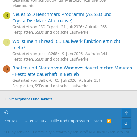
Mainboards
Neues SSD Benchmark Programm (AS SSD und
S
CrystalDiskMark Alternative)
Gestartet von SSD-Expert
21. Juli 2026
Aufrufe: 365
Festplatten, SSDs und optische Laufwerke
Wo ist mein Thread, CD Laufwerk funktioniert nicht
J
mehr?
Gestartet von joschi3268
19. Juni 2026
Aufrufe: 344
Festplatten, SSDs und optische Laufwerke
Booten und Starten von Windows dauert mehre Minuten
B
- Festplatte dauerhaft in Betrieb
Gestartet von Baltic76
05. Juli 2026
Aufrufe: 331
Festplatten, SSDs und optische Laufwerke
Smartphones und Tablets
Obe
Kontakt
Datenschutz
Hilfe und Impressum
Start
R
Unt
S
S
®
SEO by XenVibe
|
Community platform by XenForo
© 2010-2026 XenForo Ltd.