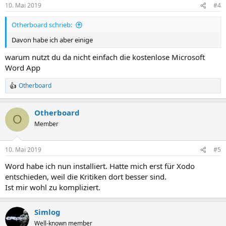
n
10. Mai 2019
#4
e
n
Otherboard schrieb:
:
Davon habe ich aber einige
warum nutzt du da nicht einfach die kostenlose Microsoft
Word App
Otherboard
R
e
a
Otherboard
k
O
t
Member
i
o
n
10. Mai 2019
#5
e
n
Word habe ich nun installiert. Hatte mich erst für Xodo
:
entschieden, weil die Kritiken dort besser sind.
Ist mir wohl zu kompliziert.
Simlog
Well-known member