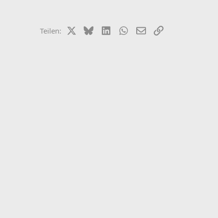
X (Twitter)
Bluesky
LinkedIn
WhatsApp
E-Mail
Link
Teilen: