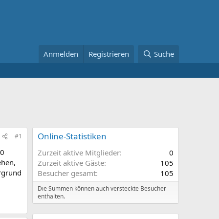
Anmelden
Registrieren
Suche
Online-Statistiken
#1
20
Zurzeit aktive Mitglieder
0
ehen,
Zurzeit aktive Gäste
105
ergrund
Besucher gesamt
105
Die Summen können auch versteckte Besucher
enthalten.