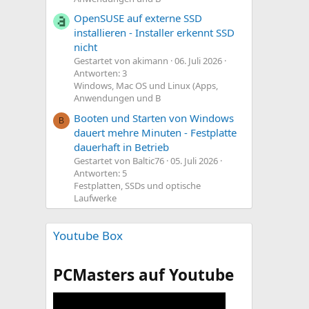
OpenSUSE auf externe SSD
installieren - Installer erkennt SSD
nicht
Gestartet von akimann
06. Juli 2026
Antworten: 3
Windows, Mac OS und Linux (Apps,
Anwendungen und B
Booten und Starten von Windows
B
dauert mehre Minuten - Festplatte
dauerhaft in Betrieb
Gestartet von Baltic76
05. Juli 2026
Antworten: 5
Festplatten, SSDs und optische
Laufwerke
Youtube Box
PCMasters auf Youtube