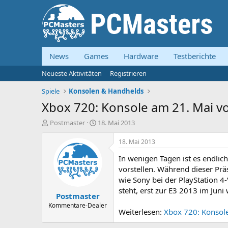
News
Games
Hardware
Testberichte
Neueste Aktivitäten
Registrieren
Spiele
Konsolen & Handhelds
Xbox 720: Konsole am 21. Mai vor
E
E
Postmaster
18. Mai 2013
r
r
s
s
18. Mai 2013
t
t
In wenigen Tagen ist es endlich
e
e
l
l
vorstellen. Während dieser Prä
l
l
wie Sony bei der PlayStation 4
e
t
steht, erst zur E3 2013 im Juni
Postmaster
r
a
m
Kommentare-Dealer
Weiterlesen:
Xbox 720: Konsole 