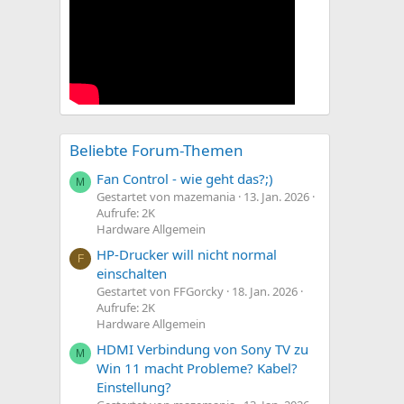
Beliebte Forum-Themen
Fan Control - wie geht das?;)
M
Gestartet von mazemania
13. Jan. 2026
Aufrufe: 2K
Hardware Allgemein
HP-Drucker will nicht normal
F
einschalten
Gestartet von FFGorcky
18. Jan. 2026
Aufrufe: 2K
Hardware Allgemein
HDMI Verbindung von Sony TV zu
M
Win 11 macht Probleme? Kabel?
Einstellung?