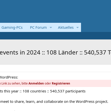
Gaming-PCs
PC Forum
Aktuelles
vents in 2024 :: 108 Länder :: 540,537 T
WordPress:
 Link zu sehen, bitte
Anmelden
oder
Registrieren
ts this year :: 108 countries :: 540,537 participants
 meet to share, learn, and collaborate on the WordPress project.