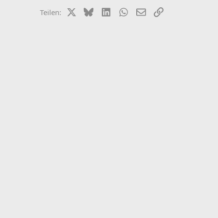
X (Twitter)
Bluesky
LinkedIn
WhatsApp
E-Mail
Link
Teilen: