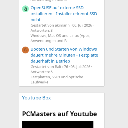
OpenSUSE auf externe SSD
installieren - Installer erkennt SSD
nicht
Gestartet von akimann
06. Juli 2026
Antworten: 3
Windows, Mac OS und Linux (Apps,
Anwendungen und B
Booten und Starten von Windows
B
dauert mehre Minuten - Festplatte
dauerhaft in Betrieb
Gestartet von Baltic76
05. Juli 2026
Antworten: 5
Festplatten, SSDs und optische
Laufwerke
Youtube Box
PCMasters auf Youtube