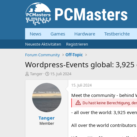
News
Games
Hardware
Testberichte
Neueste Aktivitäten
Registrieren
Forum Community
Off-Topic
Wordpress-Events global: 3,925 e
E
E
Tanger
15. Juli 2024
r
r
s
s
15. Juli 2024
t
t
Meet the community - behind 
e
e
l
l
Du hast keine Berechtigung, den
l
l
e
t
- all over the world: 3,925 even
Tanger
r
a
m
Member
All over the world contributors