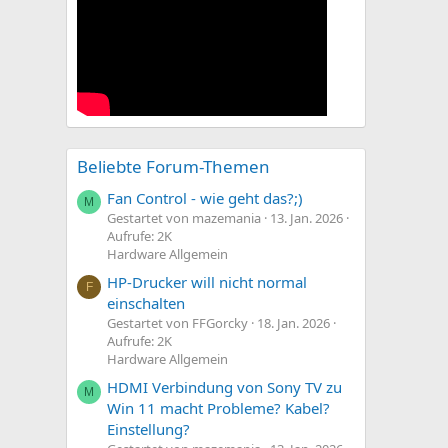
Beliebte Forum-Themen
Fan Control - wie geht das?;)
M
Gestartet von mazemania
13. Jan. 2026
Aufrufe: 2K
Hardware Allgemein
HP-Drucker will nicht normal
F
einschalten
Gestartet von FFGorcky
18. Jan. 2026
Aufrufe: 2K
Hardware Allgemein
HDMI Verbindung von Sony TV zu
M
Win 11 macht Probleme? Kabel?
Einstellung?