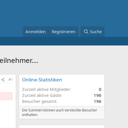
Anmelden
Registrieren
Suche
eilnehmer....
Online-Statistiken
#1
Zurzeit aktive Mitglieder
0
Zurzeit aktive Gäste
196
Besucher gesamt
196
Die Summen können auch versteckte Besucher
enthalten.