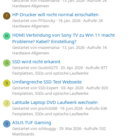
Gestartet von mazemania
13. Jan. 2026
Aufrufe: 2K
Hardware Allgemein
HP-Drucker will nicht normal einschalten
F
Gestartet von FFGorcky
18. Jan. 2026
Aufrufe: 2K
Hardware Allgemein
HDMI Verbindung von Sony TV zu Win 11 macht
M
Probleme? Kabel? Einstellung?
Gestartet von mazemania
13. Jan. 2026
Aufrufe: 1K
Hardware Allgemein
SSD wird nicht erkannt
G
Gestartet von Guido0275
20. Apr. 2026
Aufrufe: 877
Festplatten, SSDs und optische Laufwerke
Umfangreiche SSD Test Webseite
S
Gestartet von SSD-Expert
03. Apr. 2026
Aufrufe: 820
Festplatten, SSDs und optische Laufwerke
Latitude Laptop DVD Laufwerk wechseln
J
Gestartet von joschi3268
19. Juni 2026
Aufrufe: 636
Festplatten, SSDs und optische Laufwerke
ASUS TUF Gaming
S
Gestartet von schbuggy
29. Mai 2026
Aufrufe: 532
Mainboards