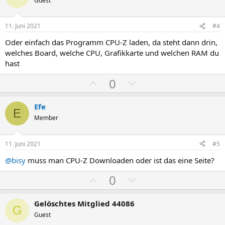
m
m
i
a
Guest
m
m
t
t
e
e
i
i
11. Juni 2021
#4
v
v
Oder einfach das Programm CPU-Z laden, da steht dann drin,
e
e
welches Board, welche CPU, Grafikkarte und welchen RAM du
S
S
hast
t
t
P
N
0
i
i
o
e
m
m
s
g
m
m
Efe
E
i
a
e
e
Member
t
t
i
i
11. Juni 2021
#5
v
v
@bisy
muss man CPU-Z Downloaden oder ist das eine Seite?
e
e
S
S
P
N
0
t
t
o
e
i
i
s
g
Gelöschtes Mitglied 44086
G
m
m
i
a
Guest