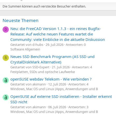
i
i
m
m
Die Summen können auch versteckte Besucher enthalten.
m
m
e
e
Neueste Themen
Neu: die FreeCAD Version 1.1.3 - ein reines Bugfix-
D
Release: Auf welche neuen Features wartet die
Community: viele Einblicke in die aktuelle Diskussion
Gestartet von d-hubs
29. Juli 2026
Antworten: 0
Software Allgemein
Neues SSD Benchmark Programm (AS SSD und
S
CrystalDiskMark Alternative)
Gestartet von SSD-Expert
21. Juli 2026
Antworten: 4
Festplatten, SSDs und optische Laufwerke
openSUSE webdav Telekom - Wie verbinden ?
Gestartet von akimann
12. Juli 2026
Antworten: 4
Windows, Mac OS und Linux (Apps, Anwendungen und B
OpenSUSE auf externe SSD installieren - Installer erkennt
SSD nicht
Gestartet von akimann
06. Juli 2026
Antworten: 3
Windows, Mac OS und Linux (Apps, Anwendungen und B