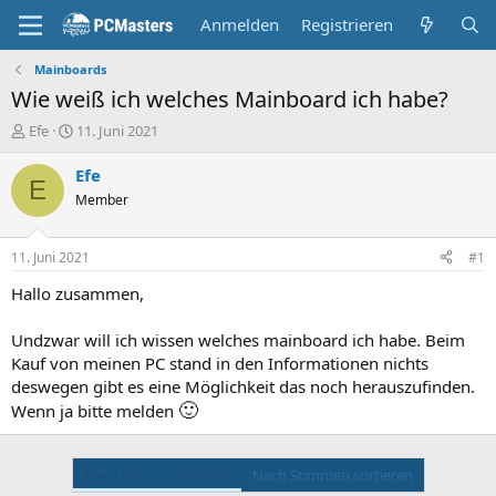
Anmelden
Registrieren
Mainboards
Wie weiß ich welches Mainboard ich habe?
E
E
Efe
11. Juni 2021
r
r
s
s
Efe
E
t
t
Member
e
e
l
l
l
l
11. Juni 2021
#1
e
t
r
a
Hallo zusammen,
m
Undzwar will ich wissen welches mainboard ich habe. Beim
Kauf von meinen PC stand in den Informationen nichts
deswegen gibt es eine Möglichkeit das noch herauszufinden.
🙂
Wenn ja bitte melden
Nach Datum sortieren
Nach Stimmen sortieren