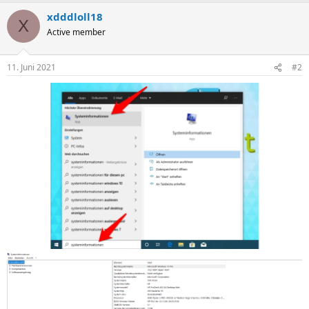
xdddloll18
X
Active member
11. Juni 2021
#2