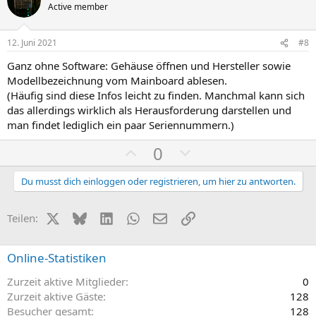
e
e
i
a
Active member
t
t
i
i
12. Juni 2021
#8
v
v
Ganz ohne Software: Gehäuse öffnen und Hersteller sowie
e
e
Modellbezeichnung vom Mainboard ablesen.
S
S
(Häufig sind diese Infos leicht zu finden. Manchmal kann sich
t
t
das allerdings wirklich als Herausforderung darstellen und
i
i
man findet lediglich ein paar Seriennummern.)
m
m
P
N
0
m
m
o
e
e
e
s
g
Du musst dich einloggen oder registrieren, um hier zu antworten.
i
a
t
t
X (Twitter)
Bluesky
LinkedIn
WhatsApp
E-Mail
Link
Teilen:
i
i
v
v
Online-Statistiken
e
e
Zurzeit aktive Mitglieder
0
S
S
Zurzeit aktive Gäste
128
t
t
Besucher gesamt
128