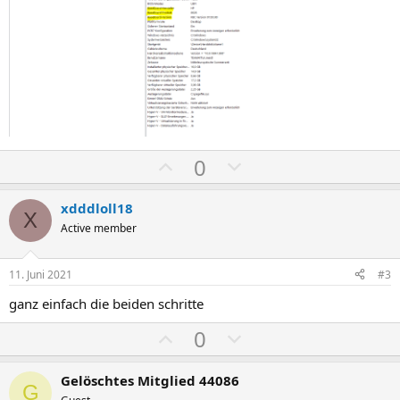
P
N
0
o
e
s
g
xdddloll18
X
i
a
Active member
t
t
i
i
11. Juni 2021
#3
v
v
ganz einfach die beiden schritte
e
e
S
S
P
N
0
t
t
o
e
i
i
s
g
Gelöschtes Mitglied 44086
G