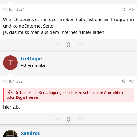
m
m
t
t
e
e
i
i
11. Juni 2021
#6
v
v
Wie ich bereits schon geschrieben habe, ist das ein Programm
e
e
und keine Internet Seite.
S
S
Ja, das muss man aus dem Internet runter laden
t
t
P
N
0
i
i
o
e
m
m
s
g
m
m
trethupe
T
i
a
e
e
Active member
t
t
i
i
11. Juni 2021
#7
v
v
Du hast keine Berechtigung, den Link zu sehen, bitte
Anmelden
e
e
oder
Registrieren
S
S
hier z.b.
t
t
i
i
P
N
0
m
m
o
e
m
m
s
g
Xandros