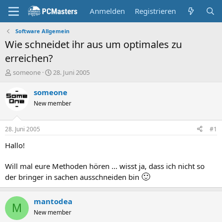
Anmelden
Registrieren
Software Allgemein
Wie schneidet ihr aus um optimales zu
erreichen?
E
E
someone
28. Juni 2005
r
r
s
s
someone
t
t
New member
e
e
l
l
l
l
28. Juni 2005
#1
e
t
r
a
Hallo!
m
Will mal eure Methoden hören ... wisst ja, dass ich nicht so
🙂
der bringer in sachen ausschneiden bin
mantodea
M
New member