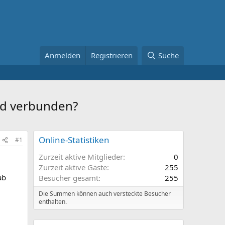
Anmelden
Registrieren
Suche
nd verbunden?
Online-Statistiken
#1
Zurzeit aktive Mitglieder
0
Zurzeit aktive Gäste
255
ab
Besucher gesamt
255
Die Summen können auch versteckte Besucher
enthalten.