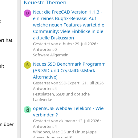
Neueste Themen
Neu: die FreeCAD Version 1.1.3 -
D
ein reines Bugfix-Release: Auf
e
welche neuen Features wartet die
Community: viele Einblicke in die
aktuelle Diskussion
t hat.
Gestartet von d-hubs
29. Juli 2026
Antworten: 0
Software Allgemein
Neues SSD Benchmark Programm
it
S
(AS SSD und CrystalDiskMark
Alternative)
Gestartet von SSD-Expert
21. Juli 2026
Antworten: 4
Festplatten, SSDs und optische
Laufwerke
openSUSE webdav Telekom - Wie
verbinden ?
Gestartet von akimann
12. Juli 2026
en über
Antworten: 4
Windows, Mac OS und Linux (Apps,
Anwendungen und B