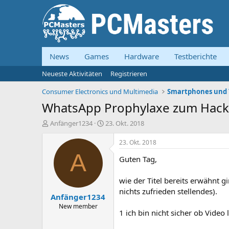
News
Games
Hardware
Testberichte
Neueste Aktivitäten
Registrieren
Consumer Electronics und Multimedia
Smartphones und 
WhatsApp Prophylaxe zum Hacki
E
E
Anfänger1234
23. Okt. 2018
r
r
s
s
23. Okt. 2018
t
t
A
Guten Tag,
e
e
l
l
l
l
wie der Titel bereits erwähnt 
e
t
nichts zufrieden stellendes).
Anfänger1234
r
a
m
New member
1 ich bin nicht sicher ob Video