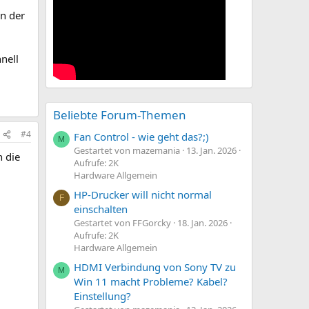
n der
nell
Beliebte Forum-Themen
#4
Fan Control - wie geht das?;)
M
Gestartet von mazemania
13. Jan. 2026
 die
Aufrufe: 2K
Hardware Allgemein
HP-Drucker will nicht normal
F
einschalten
Gestartet von FFGorcky
18. Jan. 2026
Aufrufe: 2K
Hardware Allgemein
HDMI Verbindung von Sony TV zu
M
Win 11 macht Probleme? Kabel?
Einstellung?