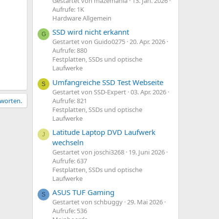
Gestartet von mazemania
13. Jan. 2026
Aufrufe: 1K
Hardware Allgemein
SSD wird nicht erkannt
G
Gestartet von Guido0275
20. Apr. 2026
Aufrufe: 880
Festplatten, SSDs und optische
Laufwerke
Umfangreiche SSD Test Webseite
S
Gestartet von SSD-Expert
03. Apr. 2026
Aufrufe: 821
tworten.
Festplatten, SSDs und optische
Laufwerke
Latitude Laptop DVD Laufwerk
J
wechseln
Gestartet von joschi3268
19. Juni 2026
Aufrufe: 637
Festplatten, SSDs und optische
Laufwerke
ASUS TUF Gaming
S
Gestartet von schbuggy
29. Mai 2026
Aufrufe: 536