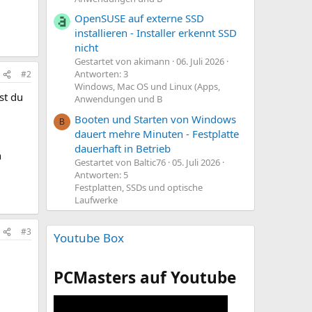
OpenSUSE auf externe SSD
installieren - Installer erkennt SSD
nicht
Gestartet von akimann
06. Juli 2026
Antworten: 3
#2
Windows, Mac OS und Linux (Apps,
st du
Anwendungen und B
Booten und Starten von Windows
B
dauert mehre Minuten - Festplatte
dauerhaft in Betrieb
n
Gestartet von Baltic76
05. Juli 2026
Antworten: 5
Festplatten, SSDs und optische
Laufwerke
#3
Youtube Box
PCMasters auf Youtube