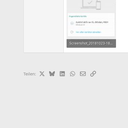
Screenshot_20181023-182828_WhatsApp.jpg
147,8 KB · Aufrufe: 628
X (Twitter)
Bluesky
LinkedIn
WhatsApp
E-Mail
Link
Teilen: