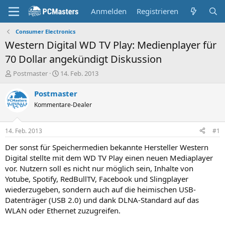
Anmelden
Registrieren
Consumer Electronics
Western Digital WD TV Play: Medienplayer für
70 Dollar angekündigt Diskussion
E
E
Postmaster
14. Feb. 2013
r
r
s
s
Postmaster
t
t
Kommentare-Dealer
e
e
l
l
l
l
14. Feb. 2013
#1
e
t
r
a
Der sonst für Speichermedien bekannte Hersteller Western
m
Digital stellte mit dem WD TV Play einen neuen Mediaplayer
vor. Nutzern soll es nicht nur möglich sein, Inhalte von
Yotube, Spotify, RedBullTV, Facebook und Slingplayer
wiederzugeben, sondern auch auf die heimischen USB-
Datenträger (USB 2.0) und dank DLNA-Standard auf das
WLAN oder Ethernet zuzugreifen.