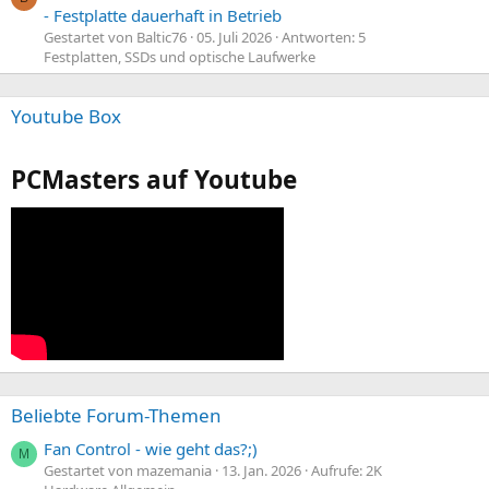
- Festplatte dauerhaft in Betrieb
Gestartet von Baltic76
05. Juli 2026
Antworten: 5
Festplatten, SSDs und optische Laufwerke
Youtube Box
PCMasters auf Youtube
Beliebte Forum-Themen
Fan Control - wie geht das?;)
M
Gestartet von mazemania
13. Jan. 2026
Aufrufe: 2K