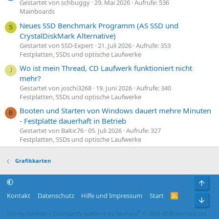
Gestartet von schbuggy
29. Mai 2026
Aufrufe: 536
Mainboards
Neues SSD Benchmark Programm (AS SSD und
S
CrystalDiskMark Alternative)
Gestartet von SSD-Expert
21. Juli 2026
Aufrufe: 353
Festplatten, SSDs und optische Laufwerke
Wo ist mein Thread, CD Laufwerk funktioniert nicht
J
mehr?
Gestartet von joschi3268
19. Juni 2026
Aufrufe: 340
Festplatten, SSDs und optische Laufwerke
Booten und Starten von Windows dauert mehre Minuten
B
- Festplatte dauerhaft in Betrieb
Gestartet von Baltic76
05. Juli 2026
Aufrufe: 327
Festplatten, SSDs und optische Laufwerke
Grafikkarten
Obe
Kontakt
Datenschutz
Hilfe und Impressum
Start
R
Unt
S
S
®
SEO by XenVibe
|
Community platform by XenForo
© 2010-2026 XenForo Ltd.