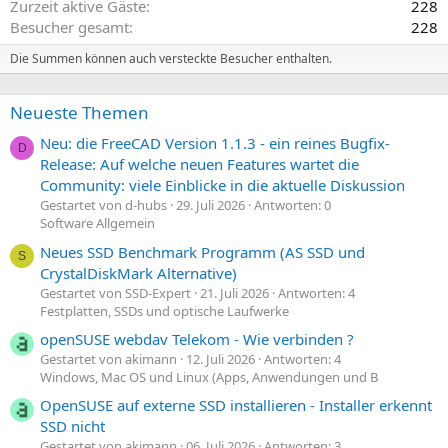
Zurzeit aktive Gäste
228
Besucher gesamt
228
Die Summen können auch versteckte Besucher enthalten.
Neueste Themen
Neu: die FreeCAD Version 1.1.3 - ein reines Bugfix-
D
Release: Auf welche neuen Features wartet die
Community: viele Einblicke in die aktuelle Diskussion
Gestartet von d-hubs
29. Juli 2026
Antworten: 0
Software Allgemein
Neues SSD Benchmark Programm (AS SSD und
S
CrystalDiskMark Alternative)
Gestartet von SSD-Expert
21. Juli 2026
Antworten: 4
Festplatten, SSDs und optische Laufwerke
openSUSE webdav Telekom - Wie verbinden ?
Gestartet von akimann
12. Juli 2026
Antworten: 4
Windows, Mac OS und Linux (Apps, Anwendungen und B
OpenSUSE auf externe SSD installieren - Installer erkennt
SSD nicht
Gestartet von akimann
06. Juli 2026
Antworten: 3