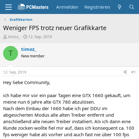
Anmelden
Registrieren
Grafikkarten
Weniger FPS trotz neuer Grafikkarte
E
E
timoz_
12. Sep. 2019
r
r
s
s
timoz_
T
t
t
New member
e
e
l
l
l
l
12. Sep. 2019
#1
e
t
r
a
Hey liebe Community,
m
ich habe mir vor ein paar Tagen eine GTX 1660 gekauft, um
meine nun 6 Jahre alte GTX 780 abzulösen.
Nach dem Einbau der 1660 habe ich per DDU im
abgesicherten Modus alle alten Treiber entfernt und
anschließend alle neuen Treiber installiert. Als ich dann eine
Runde zocken wollte fiel mir auf, dass ich konsequent ca. 100
fps weniger habe als vorher und auch fast nie über 100 fps