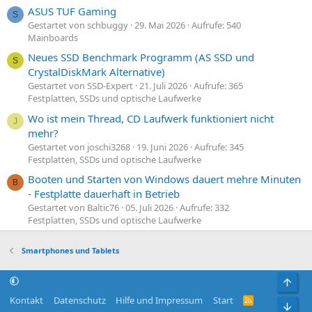
ASUS TUF Gaming
S
Gestartet von schbuggy
29. Mai 2026
Aufrufe: 540
Mainboards
Neues SSD Benchmark Programm (AS SSD und
S
CrystalDiskMark Alternative)
Gestartet von SSD-Expert
21. Juli 2026
Aufrufe: 365
Festplatten, SSDs und optische Laufwerke
Wo ist mein Thread, CD Laufwerk funktioniert nicht
J
mehr?
Gestartet von joschi3268
19. Juni 2026
Aufrufe: 345
Festplatten, SSDs und optische Laufwerke
Booten und Starten von Windows dauert mehre Minuten
B
- Festplatte dauerhaft in Betrieb
Gestartet von Baltic76
05. Juli 2026
Aufrufe: 332
Festplatten, SSDs und optische Laufwerke
Smartphones und Tablets
Obe
Kontakt
Datenschutz
Hilfe und Impressum
Start
R
Unt
S