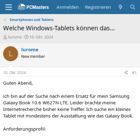
Anmelden
Registrieren
Smartphones und Tablets
Welche Windows-Tablets können das...
E
E
lurome
10. Okt. 2024
r
r
s
s
lurome
L
t
t
New member
e
e
l
l
l
l
10. Okt. 2024
#1
e
t
r
a
Guten Abend,
m
ich bin auf der Suche nach einem Ersatz für mein Samsung
Galaxy Book 10.6 W627N LTE. Leider brachte meine
Internetrecherche bisher keine Treffer. Ich suche ein kleines
Tablet mit mindestens der Ausstattung wie das Galaxy Book.
Anforderungsprofil: