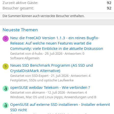
Zurzeit aktive Gäste
92
t
t
Besucher gesamt
92
i
i
m
m
Die Summen können auch versteckte Besucher enthalten.
m
m
e
e
Neueste Themen
Neu: die FreeCAD Version 1.1.3 - ein reines Bugfix-
D
Release: Auf welche neuen Features wartet die
Community: viele Einblicke in die aktuelle Diskussion
Gestartet von d-hubs
29. Juli 2026
Antworten: 0
Software Allgemein
Neues SSD Benchmark Programm (AS SSD und
S
CrystalDiskMark Alternative)
Gestartet von SSD-Expert
21. Juli 2026
Antworten: 4
Festplatten, SSDs und optische Laufwerke
openSUSE webdav Telekom - Wie verbinden ?
Gestartet von akimann
12. Juli 2026
Antworten: 4
Windows, Mac OS und Linux (Apps, Anwendungen und B
OpenSUSE auf externe SSD installieren - Installer erkennt
SSD nicht