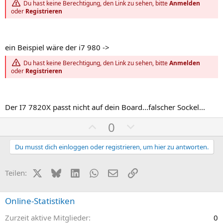
Du hast keine Berechtigung, den Link zu sehen, bitte
Anmelden
oder
Registrieren
ein Beispiel wäre der i7 980 ->
Du hast keine Berechtigung, den Link zu sehen, bitte
Anmelden
oder
Registrieren
Der I7 7820X passt nicht auf dein Board...falscher Sockel...
P
N
0
o
e
s
g
Du musst dich einloggen oder registrieren, um hier zu antworten.
i
a
t
t
X (Twitter)
Bluesky
LinkedIn
WhatsApp
E-Mail
Link
Teilen:
i
i
v
v
Online-Statistiken
e
e
Zurzeit aktive Mitglieder
0
S
S