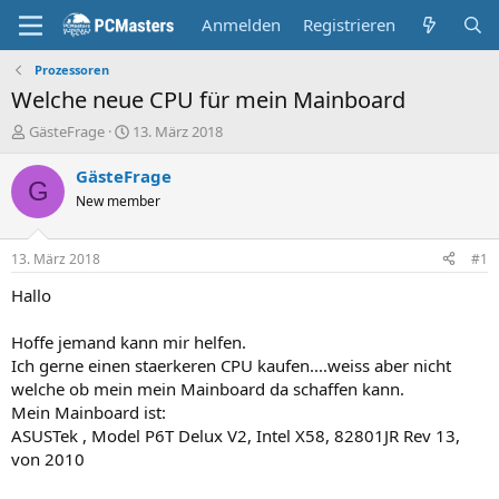
Anmelden
Registrieren
Prozessoren
Welche neue CPU für mein Mainboard
E
E
GästeFrage
13. März 2018
r
r
s
s
GästeFrage
G
t
t
New member
e
e
l
l
l
l
13. März 2018
#1
e
t
r
a
Hallo
m
Hoffe jemand kann mir helfen.
Ich gerne einen staerkeren CPU kaufen....weiss aber nicht
welche ob mein mein Mainboard da schaffen kann.
Mein Mainboard ist:
ASUSTek , Model P6T Delux V2, Intel X58, 82801JR Rev 13,
von 2010