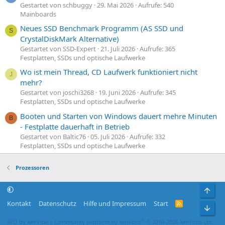
Gestartet von schbuggy
29. Mai 2026
Aufrufe: 540
Mainboards
Neues SSD Benchmark Programm (AS SSD und
S
CrystalDiskMark Alternative)
Gestartet von SSD-Expert
21. Juli 2026
Aufrufe: 365
Festplatten, SSDs und optische Laufwerke
Wo ist mein Thread, CD Laufwerk funktioniert nicht
J
mehr?
Gestartet von joschi3268
19. Juni 2026
Aufrufe: 345
Festplatten, SSDs und optische Laufwerke
Booten und Starten von Windows dauert mehre Minuten
B
- Festplatte dauerhaft in Betrieb
Gestartet von Baltic76
05. Juli 2026
Aufrufe: 332
Festplatten, SSDs und optische Laufwerke
Prozessoren
Obe
Kontakt
Datenschutz
Hilfe und Impressum
Start
R
Unt
S
S
®
SEO by XenVibe
|
Community platform by XenForo
© 2010-2026 XenForo Ltd.