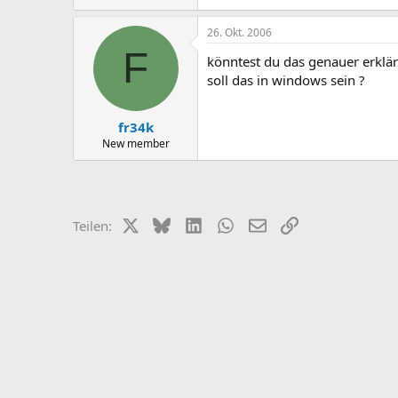
26. Okt. 2006
F
könntest du das genauer erklä
soll das in windows sein ?
fr34k
New member
X (Twitter)
Bluesky
LinkedIn
WhatsApp
E-Mail
Link
Teilen: