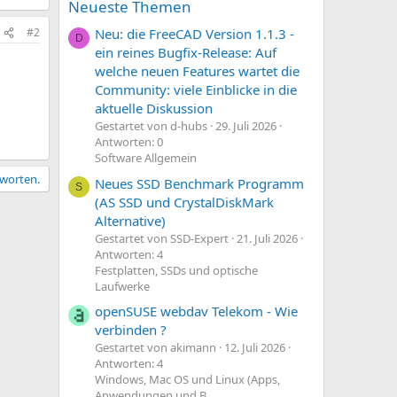
Neueste Themen
#2
Neu: die FreeCAD Version 1.1.3 -
D
ein reines Bugfix-Release: Auf
welche neuen Features wartet die
Community: viele Einblicke in die
aktuelle Diskussion
Gestartet von d-hubs
29. Juli 2026
Antworten: 0
Software Allgemein
tworten.
Neues SSD Benchmark Programm
S
(AS SSD und CrystalDiskMark
Alternative)
Gestartet von SSD-Expert
21. Juli 2026
Antworten: 4
Festplatten, SSDs und optische
Laufwerke
openSUSE webdav Telekom - Wie
verbinden ?
Gestartet von akimann
12. Juli 2026
Antworten: 4
Windows, Mac OS und Linux (Apps,
Anwendungen und B