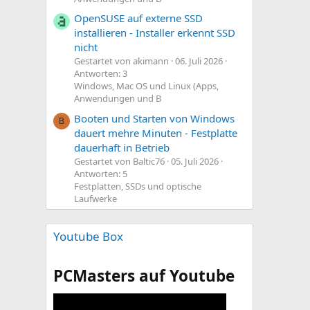
OpenSUSE auf externe SSD
installieren - Installer erkennt SSD
nicht
Gestartet von akimann
06. Juli 2026
Antworten: 3
Windows, Mac OS und Linux (Apps,
Anwendungen und B
Booten und Starten von Windows
B
dauert mehre Minuten - Festplatte
dauerhaft in Betrieb
Gestartet von Baltic76
05. Juli 2026
Antworten: 5
Festplatten, SSDs und optische
Laufwerke
Youtube Box
PCMasters auf Youtube