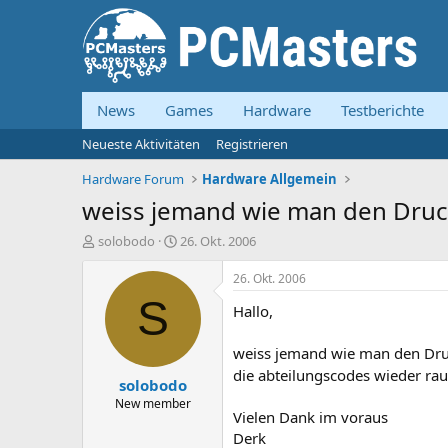
News
Games
Hardware
Testberichte
Neueste Aktivitäten
Registrieren
Hardware Forum
Hardware Allgemein
weiss jemand wie man den Drucker
E
E
solobodo
26. Okt. 2006
r
r
s
s
26. Okt. 2006
t
t
S
Hallo,
e
e
l
l
l
l
weiss jemand wie man den Druc
e
t
die abteilungscodes wieder r
solobodo
r
a
m
New member
Vielen Dank im voraus
Derk