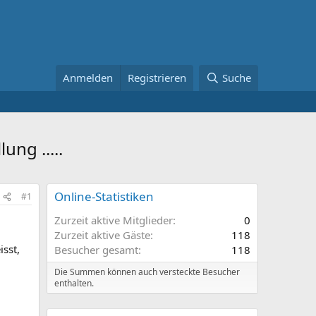
Anmelden
Registrieren
Suche
ng .....
Online-Statistiken
#1
Zurzeit aktive Mitglieder
0
Zurzeit aktive Gäste
118
sst,
Besucher gesamt
118
Die Summen können auch versteckte Besucher
enthalten.