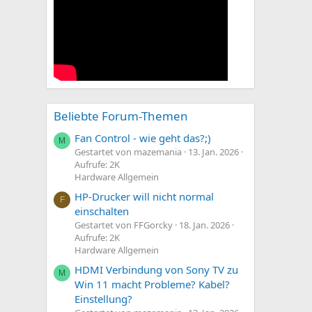
Beliebte Forum-Themen
Fan Control - wie geht das?;)
M
Gestartet von mazemania
13. Jan. 2026
Aufrufe: 2K
Hardware Allgemein
HP-Drucker will nicht normal
F
einschalten
Gestartet von FFGorcky
18. Jan. 2026
Aufrufe: 2K
Hardware Allgemein
HDMI Verbindung von Sony TV zu
M
Win 11 macht Probleme? Kabel?
Einstellung?