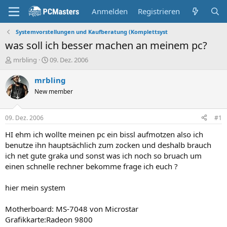
Anmelden
Registrieren
Systemvorstellungen und Kaufberatung (Komplettsyst
was soll ich besser machen an meinem pc?
E
E
mrbling
09. Dez. 2006
r
r
s
s
mrbling
t
t
New member
e
e
l
l
l
l
09. Dez. 2006
#1
e
t
r
a
HI ehm ich wollte meinen pc ein bissl aufmotzen also ich
m
benutze ihn hauptsächlich zum zocken und deshalb brauch
ich net gute graka und sonst was ich noch so bruach um
einen schnelle rechner bekomme frage ich euch ?
hier mein system
Motherboard: MS-7048 von Microstar
Grafikkarte:Radeon 9800