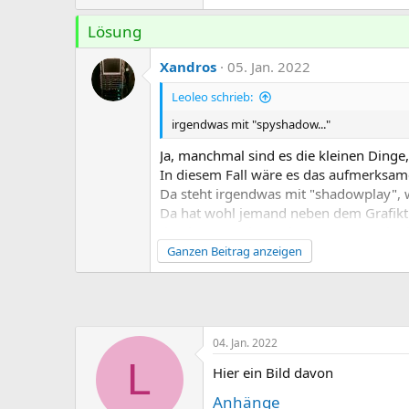
Lösung
Xandros
05. Jan. 2022
Leoleo schrieb:
irgendwas mit "spyshadow..."
Ja, manchmal sind es die kleinen Dinge
In diesem Fall wäre es das aufmerksame
Da steht irgendwas mit "shadowplay", 
Da hat wohl jemand neben dem Grafiktrei
damit Screenshots/Livestreams aus lau
Ob das nun absichtlich separat oder in 
Ganzen Beitrag anzeigen
Rechners klären. (Und wenn da niemand 
von Software deutlich erhöhen und dara
04. Jan. 2022
L
Hier ein Bild davon
Anhänge