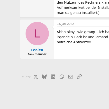
den Nutzern des Rechners kläre
Aufmerksamkeit bei der Install
man da genau installiert.)
05. Jan. 2022
L
Ahhh okay...wie gesagt....ich h
irgendein Hack ist und jemand 
hilfreiche Antwort!!!!
Leoleo
New member
X (Twitter)
Bluesky
LinkedIn
WhatsApp
E-Mail
Link
Teilen: