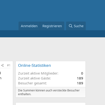
Anmelden
Registrieren
Suche
Online-Statistiken
#1
d
Zurzeit aktive Mitglieder
0
m
Zurzeit aktive Gäste
189
Besucher gesamt
189
Die Summen können auch versteckte Besucher
enthalten.