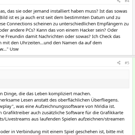
#4
as, das sie oder jemand installiert haben muss? Ist das sowas
ild ist es ja auch erst seit dem bestimmten Datum und zu
ese Connections scheinen zu unterschiedlichen Empfängern zu
oder andere PCs? Kann das von einem Hacker sein? Oder
ne Freundin damit Nachrichten oder sowas? Ich Check das
uch mit den Uhrzeiten...und den Namen da auf dem
w..." Usw
#5
en Dinge, die das Leben kompliziert machen.
merksame Lesen anstatt des oberflächlichen Überfliegens.
wplay", was eine Aufzeichnungssoftware von NVidia ist.
rafiktreiber auch zusätzliche Software für die Grafikkarte
ots/Livestreams aus laufenden Spielen aufzeichnen/streamen
 oder in Verbindung mit einem Spiel geschehen ist, bitte mit