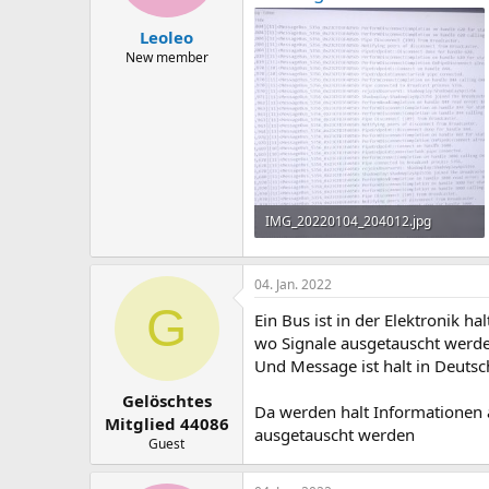
Leoleo
New member
IMG_20220104_204012.jpg
2,6 MB · Aufrufe: 377
04. Jan. 2022
G
Ein Bus ist in der Elektronik h
wo Signale ausgetauscht werd
Und Message ist halt in Deutsc
Gelöschtes
Da werden halt Informationen 
Mitglied 44086
ausgetauscht werden
Guest