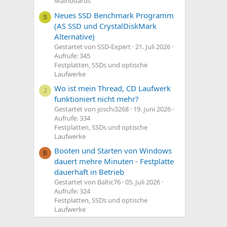
m
Mainboards
e
Neues SSD Benchmark Programm
S
(AS SSD und CrystalDiskMark
Alternative)
Gestartet von SSD-Expert
21. Juli 2026
Aufrufe: 345
Festplatten, SSDs und optische
Laufwerke
Wo ist mein Thread, CD Laufwerk
J
funktioniert nicht mehr?
Gestartet von joschi3268
19. Juni 2026
Aufrufe: 334
Festplatten, SSDs und optische
Laufwerke
Booten und Starten von Windows
B
dauert mehre Minuten - Festplatte
dauerhaft in Betrieb
Gestartet von Baltic76
05. Juli 2026
Aufrufe: 324
Festplatten, SSDs und optische
Laufwerke