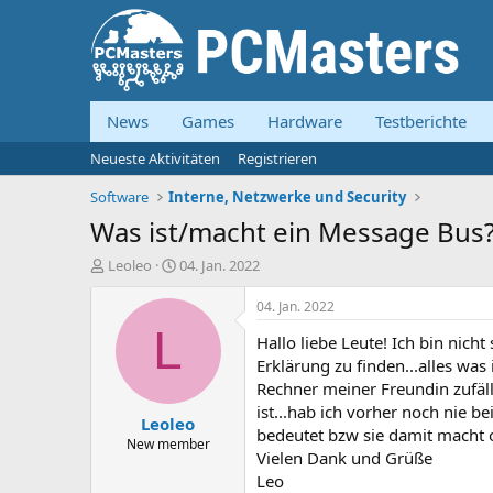
News
Games
Hardware
Testberichte
Neueste Aktivitäten
Registrieren
Software
Interne, Netzwerke und Security
Was ist/macht ein Message Bus
E
E
Leoleo
04. Jan. 2022
r
r
s
s
04. Jan. 2022
t
t
L
Hallo liebe Leute! Ich bin nicht
e
e
l
l
Erklärung zu finden...alles was
l
l
Rechner meiner Freundin zufäl
e
t
ist...hab ich vorher noch nie 
Leoleo
r
a
bedeutet bzw sie damit macht
m
New member
Vielen Dank und Grüße
Leo