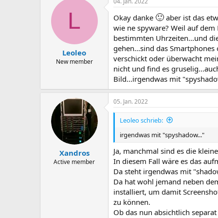
04. Jan. 2022
L
🙂
Okay danke
aber ist das etw
wie ne spyware? Weil auf dem B
bestimmten Uhrzeiten...und di
gehen...sind das Smartphones 
Leoleo
verschickt oder überwacht mei
New member
nicht und find es gruselig...a
Bild...irgendwas mit "spyshado
05. Jan. 2022
Leoleo schrieb:
irgendwas mit "spyshadow..."
Ja, manchmal sind es die klein
Xandros
In diesem Fall wäre es das auf
Active member
Da steht irgendwas mit "shado
Da hat wohl jemand neben dem G
installiert, um damit Screensh
zu können.
Ob das nun absichtlich separat