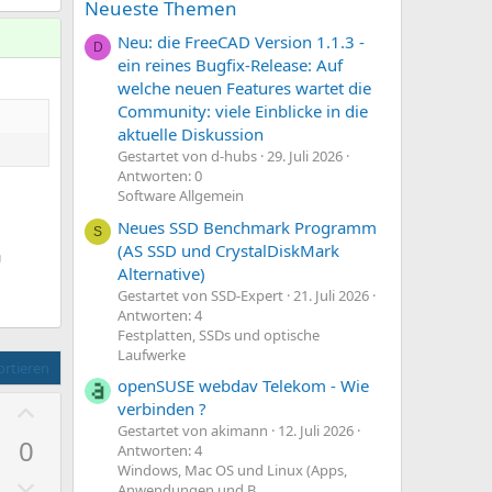
Neueste Themen
Neu: die FreeCAD Version 1.1.3 -
D
ein reines Bugfix-Release: Auf
welche neuen Features wartet die
Community: viele Einblicke in die
aktuelle Diskussion
Gestartet von d-hubs
29. Juli 2026
Antworten: 0
Software Allgemein
Neues SSD Benchmark Programm
S
(AS SSD und CrystalDiskMark
m
Alternative)
Gestartet von SSD-Expert
21. Juli 2026
des
Antworten: 4
ion
Festplatten, SSDs und optische
Laufwerke
rtieren
openSUSE webdav Telekom - Wie
P
verbinden ?
o
Gestartet von akimann
12. Juli 2026
0
Antworten: 4
s
Windows, Mac OS und Linux (Apps,
N
i
Anwendungen und B