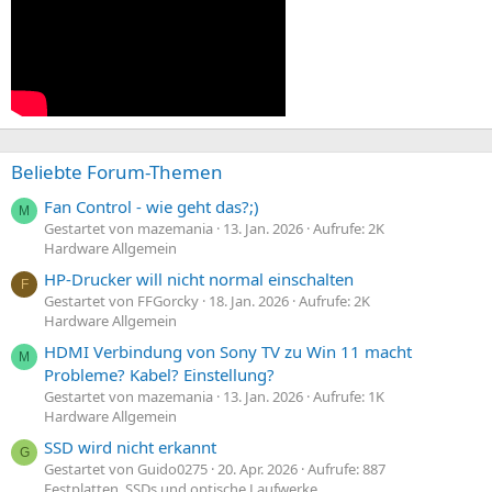
Beliebte Forum-Themen
Fan Control - wie geht das?;)
M
Gestartet von mazemania
13. Jan. 2026
Aufrufe: 2K
Hardware Allgemein
HP-Drucker will nicht normal einschalten
F
Gestartet von FFGorcky
18. Jan. 2026
Aufrufe: 2K
Hardware Allgemein
HDMI Verbindung von Sony TV zu Win 11 macht
M
Probleme? Kabel? Einstellung?
Gestartet von mazemania
13. Jan. 2026
Aufrufe: 1K
Hardware Allgemein
SSD wird nicht erkannt
G
Gestartet von Guido0275
20. Apr. 2026
Aufrufe: 887
Festplatten, SSDs und optische Laufwerke