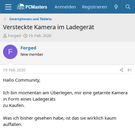
Anmelden
Registrieren
Smartphones und Tablets
Versteckte Kamera im Ladegerät
E
E
Forged
19. Feb. 2020
r
r
s
s
Forged
F
t
t
New member
e
e
l
l
l
l
19. Feb. 2020
#1
e
t
r
a
Hallo Community,
m
Ich bin momentan am Überlegen, mir eine getarnte Kamera
in Form eines Ladegeräts
zu Kaufen.
Was ich bisher gesehen habe, ist das sie wirklich kaum
auffallen.