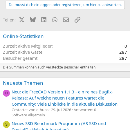
Du musst dich einloggen oder registrieren, um hier zu antworten.
X (Twitter)
Bluesky
LinkedIn
WhatsApp
E-Mail
Link
Teilen:
Online-Statistiken
Zurzeit aktive Mitglieder
0
Zurzeit aktive Gäste
287
Besucher gesamt
287
Die Summen können auch versteckte Besucher enthalten.
Neueste Themen
Neu: die FreeCAD Version 1.1.3 - ein reines Bugfix-
D
Release: Auf welche neuen Features wartet die
Community: viele Einblicke in die aktuelle Diskussion
Gestartet von d-hubs
29. Juli 2026
Antworten: 0
Software Allgemein
Neues SSD Benchmark Programm (AS SSD und
S
CrystalDiskMark Alternative)