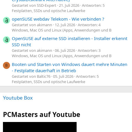
Gestartet von SSD-Expert
21. Juli 2026
Antworten: 5
Festplatten, SSDs und optische Laufwerke
openSUSE webdav Telekom - Wie verbinden ?
Gestartet von akimann
12. Juli 2026
Antworten: 4
Windows, Mac OS und Linux (Apps, Anwendungen und B
OpenSUSE auf externe SSD installieren - Installer erkennt
SSD nicht
Gestartet von akimann
06. Juli 2026
Antworten: 3
Windows, Mac OS und Linux (Apps, Anwendungen und B
Booten und Starten von Windows dauert mehre Minuten
B
- Festplatte dauerhaft in Betrieb
Gestartet von Baltic76
05. Juli 2026
Antworten: 5
Festplatten, SSDs und optische Laufwerke
Youtube Box
PCMasters auf Youtube