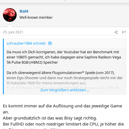
o
e
s
g
KoH
i
a
Well-known member
t
t
i
i
25. Juni 2021
#7
v
v
schrauber1984 schrieb:
e
e
S
S
Da muss ich Dich korrigieren, der Youtuber hat ein Benchmark mit
einer 1080Ti gemacht, ich habe dagegen eine Saphire Radeon Vega
t
t
56 Pulse 8GB (HBM2) Speicher
i
i
m
m
Da ich überwiegend ältere Flugsimulationen* Spiele (von 2017),
einen Ego-Shooter und dann nur noch Strategiespiele reicht mir der
m
m
I5 Kabylake 7600 für meine Anwendungen aus.
e
e
* z.B. Il-2 Battle of Stalingrad auf UWQHD*, bekomme ich ca 70-90
Zum Vergrößern anklicken....
FPS was für mich völlig ausreichend ist
das teuerste an meinem I5 Rechner war der ultragroße 35 Zoll
Monitor
Es kommt immer auf die Auflösung und das jeweilige Game
an.
Mein Anwendungs Spektrum sieht so aus: 30% Internet/Filme, 50%
Aber grundsätzlich ist das was Bisy sagt richtig.
Gaming, 20% 2D Windows Anwendungen, (wie z.B. Surfen auf dem
Bei FullHD oder noch niedriger limitiert die CPU, je höher die
Steam Browser), Lets Plays (Youtube) schauen etc.