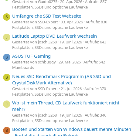
Gestartet von Guido0275
20. Apr. 2026
Aufrufe: 887
Festplatten, SSDs und optische Laufwerke
Umfangreiche SSD Test Webseite
S
Gestartet von SSD-Expert
03. Apr. 2026
Aufrufe: 830
Festplatten, SSDs und optische Laufwerke
Latitude Laptop DVD Laufwerk wechseln
J
Gestartet von joschi3268
19. Juni 2026
Aufrufe: 643
Festplatten, SSDs und optische Laufwerke
ASUS TUF Gaming
S
Gestartet von schbuggy
29. Mai 2026
Aufrufe: 542
Mainboards
Neues SSD Benchmark Programm (AS SSD und
S
CrystalDiskMark Alternative)
Gestartet von SSD-Expert
21. Juli 2026
Aufrufe: 370
Festplatten, SSDs und optische Laufwerke
Wo ist mein Thread, CD Laufwerk funktioniert nicht
J
mehr?
Gestartet von joschi3268
19. Juni 2026
Aufrufe: 346
Festplatten, SSDs und optische Laufwerke
Booten und Starten von Windows dauert mehre Minuten
B
- Festplatte dauerhaft in Betrieb