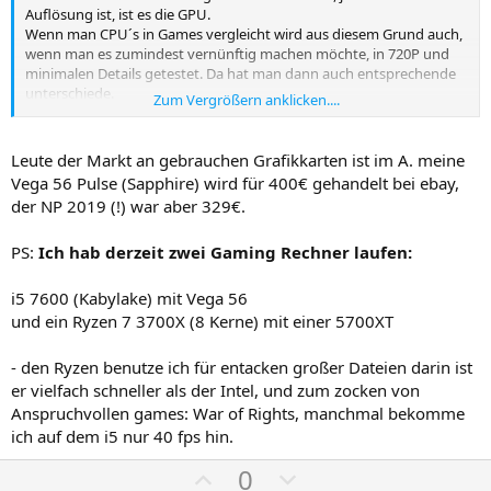
i
i
Auflösung ist, ist es die GPU.
m
m
Wenn man CPU´s in Games vergleicht wird aus diesem Grund auch,
wenn man es zumindest vernünftig machen möchte, in 720P und
m
m
minimalen Details getestet. Da hat man dann auch entsprechende
e
e
unterschiede.
Zum Vergrößern anklicken....
Du hast keine Berechtigung, den Link zu sehen, bitte
Anmelden
Leute der Markt an gebrauchen Grafikkarten ist im A. meine
oder
Registrieren
Vega 56 Pulse (Sapphire) wird für 400€ gehandelt bei ebay,
der NP 2019 (!) war aber 329€.
Je höher die Auflösung, desto geringer wird der
PS:
Ich hab derzeit zwei Gaming Rechner laufen:
Leistungsunterschied zwischen eigentlich sehr unterschiedlich
starken CPU´s.
Kommen dann noch dazu die Grafikeinstellungen, landet man
i5 7600 (Kabylake) mit Vega 56
irgendwann gleichauf, weil dann die GPU limitiert.
und ein Ryzen 7 3700X (8 Kerne) mit einer 5700XT
Dass der 7600 in dem "Benchmark" Video teilweise mit dem 3600
- den Ryzen benutze ich für entacken großer Dateien darin ist
gleichauf ist liegt einzig und allein daran, dass der Test so "clever"
er vielfach schneller als der Intel, und zum zocken von
durchgeführt wurde, und die Grafiksettings auch noch auf zu hoch
Anspruchvollen games: War of Rights, manchmal bekomme
gestellt wurden. In den vorherigen Tests sieht man eigentlich auch
das was der Test von CB zeigt. Wie die tatsächlichen Unterschiede
ich auf dem i5 nur 40 fps hin.
sind, wenn die GPU nicht limitieren kann.
P
N
0