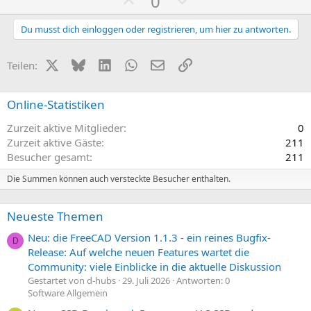
P
N
0
o
e
s
g
Du musst dich einloggen oder registrieren, um hier zu antworten.
i
a
t
t
X (Twitter)
Bluesky
LinkedIn
WhatsApp
E-Mail
Link
Teilen:
i
i
v
v
Online-Statistiken
e
e
Zurzeit aktive Mitglieder
0
S
S
Zurzeit aktive Gäste
211
t
t
Besucher gesamt
211
i
i
m
m
Die Summen können auch versteckte Besucher enthalten.
m
m
e
e
Neueste Themen
Neu: die FreeCAD Version 1.1.3 - ein reines Bugfix-
D
Release: Auf welche neuen Features wartet die
Community: viele Einblicke in die aktuelle Diskussion
Gestartet von d-hubs
29. Juli 2026
Antworten: 0
Software Allgemein