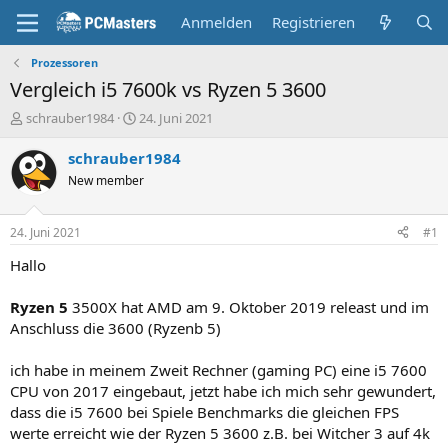
Anmelden
Registrieren
Prozessoren
Vergleich i5 7600k vs Ryzen 5 3600
E
E
schrauber1984
24. Juni 2021
r
r
s
s
schrauber1984
t
t
New member
e
e
l
l
l
l
24. Juni 2021
#1
e
t
r
a
Hallo
m
Ryzen 5
3500X hat AMD am 9. Oktober 2019 releast und im
Anschluss die 3600 (Ryzenb 5)
ich habe in meinem Zweit Rechner (gaming PC) eine i5 7600
CPU von 2017 eingebaut, jetzt habe ich mich sehr gewundert,
dass die i5 7600 bei Spiele Benchmarks die gleichen FPS
werte erreicht wie der Ryzen 5 3600 z.B. bei Witcher 3 auf 4k