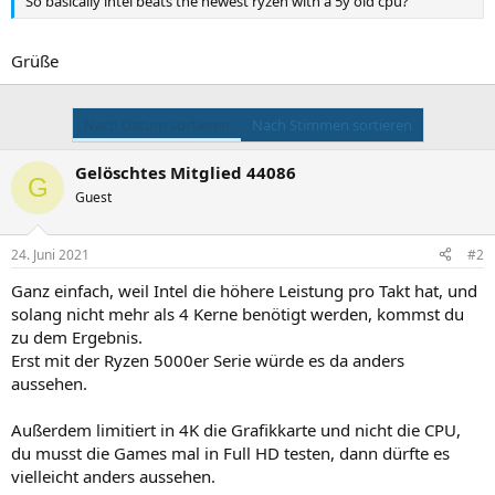
So basically intel beats the newest ryzen with a 5y old cpu?
Grüße
Nach Datum sortieren
Nach Stimmen sortieren
Gelöschtes Mitglied 44086
G
Guest
24. Juni 2021
#2
Ganz einfach, weil Intel die höhere Leistung pro Takt hat, und
solang nicht mehr als 4 Kerne benötigt werden, kommst du
zu dem Ergebnis.
Erst mit der Ryzen 5000er Serie würde es da anders
aussehen.
Außerdem limitiert in 4K die Grafikkarte und nicht die CPU,
du musst die Games mal in Full HD testen, dann dürfte es
vielleicht anders aussehen.