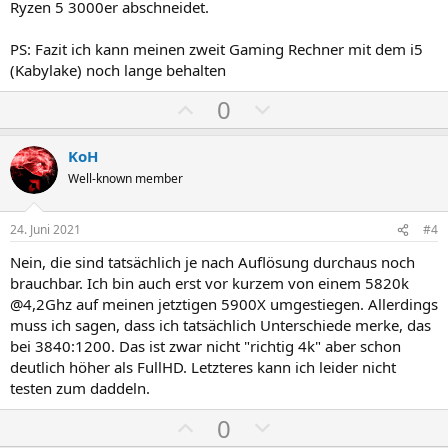
Ryzen 5 3000er abschneidet.
PS: Fazit ich kann meinen zweit Gaming Rechner mit dem i5
(Kabylake) noch lange behalten
P
N
0
o
e
s
g
KoH
i
a
Well-known member
t
t
i
i
24. Juni 2021
#4
v
v
Nein, die sind tatsächlich je nach Auflösung durchaus noch
e
e
brauchbar. Ich bin auch erst vor kurzem von einem 5820k
S
S
@4,2Ghz auf meinen jetztigen 5900X umgestiegen. Allerdings
t
t
muss ich sagen, dass ich tatsächlich Unterschiede merke, das
i
i
bei 3840:1200. Das ist zwar nicht "richtig 4k" aber schon
m
m
deutlich höher als FullHD. Letzteres kann ich leider nicht
testen zum daddeln.
m
m
e
e
P
N
0