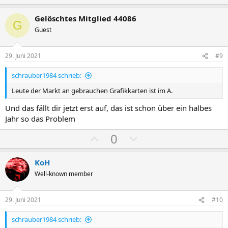
Kurz gefasst, der Test in dem Video, so wie er durchgeführt wurde
o
e
ist nicht wirklich Aussagekräftig.
s
g
Gelöschtes Mitglied 44086
Böse Zungen würden sagen, der Test ist ähnlich clever aufgebaut in
G
i
a
den Spielen, wie wenn man zB zwei Rennwagen zur Rushhour im
Guest
Berufsverkehr gegeneinander antreten lässt und beide eigentlich
t
t
nur im Stau stehen.
i
i
29. Juni 2021
#9
v
v
schrauber1984 schrieb:
e
e
S
S
Leute der Markt an gebrauchen Grafikkarten ist im A.
t
t
Und das fällt dir jetzt erst auf, das ist schon über ein halbes
i
i
Jahr so das Problem
m
m
P
N
0
m
m
o
e
e
e
s
g
KoH
i
a
Well-known member
t
t
i
i
29. Juni 2021
#10
v
v
schrauber1984 schrieb:
e
e