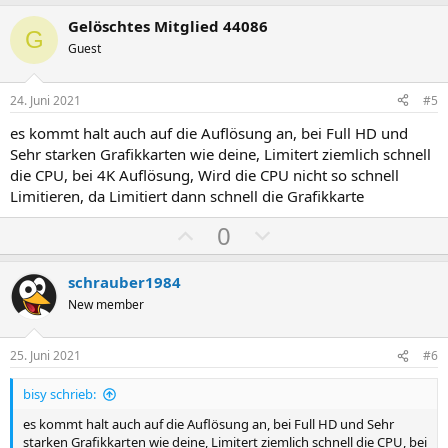
o
e
s
g
Gelöschtes Mitglied 44086
G
i
a
Guest
t
t
i
i
24. Juni 2021
#5
v
v
es kommt halt auch auf die Auflösung an, bei Full HD und
e
e
Sehr starken Grafikkarten wie deine, Limitert ziemlich schnell
S
S
die CPU, bei 4K Auflösung, Wird die CPU nicht so schnell
t
t
Limitieren, da Limitiert dann schnell die Grafikkarte
i
i
P
N
0
m
m
o
e
m
m
s
g
schrauber1984
e
e
i
a
New member
t
t
i
i
25. Juni 2021
#6
v
v
bisy schrieb:
e
e
S
S
es kommt halt auch auf die Auflösung an, bei Full HD und Sehr
starken Grafikkarten wie deine, Limitert ziemlich schnell die CPU, bei