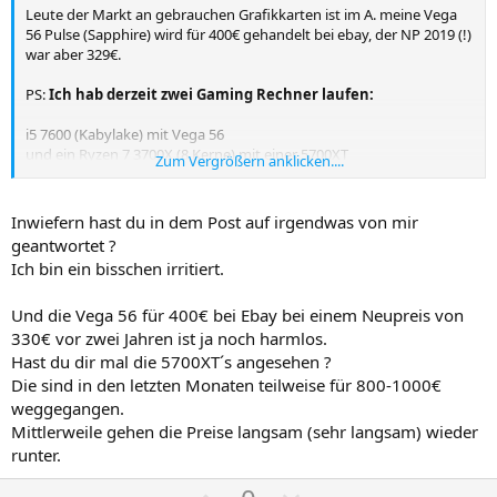
S
S
Leute der Markt an gebrauchen Grafikkarten ist im A. meine Vega
56 Pulse (Sapphire) wird für 400€ gehandelt bei ebay, der NP 2019 (!)
t
t
war aber 329€.
i
i
m
m
PS:
Ich hab derzeit zwei Gaming Rechner laufen:
m
m
i5 7600 (Kabylake) mit Vega 56
e
e
und ein Ryzen 7 3700X (8 Kerne) mit einer 5700XT
Zum Vergrößern anklicken....
- den Ryzen benutze ich für entacken großer Dateien darin ist er
vielfach schneller als der Intel, und zum zocken von Anspruchvollen
Inwiefern hast du in dem Post auf irgendwas von mir
games: War of Rights, manchmal bekomme ich auf dem i5 nur 40
geantwortet ?
fps hin.
Ich bin ein bisschen irritiert.
Und die Vega 56 für 400€ bei Ebay bei einem Neupreis von
330€ vor zwei Jahren ist ja noch harmlos.
Hast du dir mal die 5700XT´s angesehen ?
Die sind in den letzten Monaten teilweise für 800-1000€
weggegangen.
Mittlerweile gehen die Preise langsam (sehr langsam) wieder
runter.