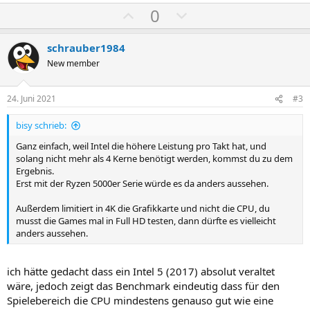
P
N
0
o
e
s
g
schrauber1984
i
a
New member
t
t
i
i
24. Juni 2021
#3
v
v
bisy schrieb:
e
e
S
S
Ganz einfach, weil Intel die höhere Leistung pro Takt hat, und
solang nicht mehr als 4 Kerne benötigt werden, kommst du zu dem
t
t
Ergebnis.
i
i
Erst mit der Ryzen 5000er Serie würde es da anders aussehen.
m
m
Außerdem limitiert in 4K die Grafikkarte und nicht die CPU, du
m
m
musst die Games mal in Full HD testen, dann dürfte es vielleicht
e
e
anders aussehen.
ich hätte gedacht dass ein Intel 5 (2017) absolut veraltet
wäre, jedoch zeigt das Benchmark eindeutig dass für den
Spielebereich die CPU mindestens genauso gut wie eine