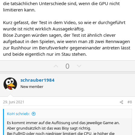
die tatsächlichen Unterschiede sind, wenn die GPU nicht
limitieren kann.
Kurz gefasst, der Test in dem Video, so wie er durchgeführt
wurde ist nicht wirklich Aussagekräftig.
Böse Zungen würden sagen, der Test ist ähnlich clever
aufgebaut in den Spielen, wie wenn man zB zwei Rennwagen
zur Rushhour im Berufsverkehr gegeneinander antreten lässt
und beide eigentlich nur im Stau stehen.
P
N
0
o
e
s
g
schrauber1984
i
a
New member
t
t
i
i
29. Juni 2021
#8
v
v
KoH schrieb:
e
e
S
S
Es kommt immer auf die Auflösung und das jeweilige Game an.
Aber grundsätzlich ist das was Bisy sagt richtig.
t
t
Bei FullHD oder noch niedriger limitiert die CPU, je höher die