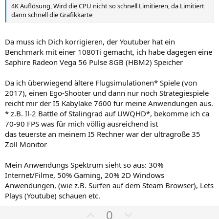
t
t
4K Auflösung, Wird die CPU nicht so schnell Limitieren, da Limitiert
i
i
dann schnell die Grafikkarte
m
m
m
m
Da muss ich Dich korrigieren, der Youtuber hat ein
e
e
Benchmark mit einer 1080Ti gemacht, ich habe dagegen eine
Saphire Radeon Vega 56 Pulse 8GB (HBM2) Speicher
Da ich überwiegend ältere Flugsimulationen* Spiele (von
2017), einen Ego-Shooter und dann nur noch Strategiespiele
reicht mir der I5 Kabylake 7600 für meine Anwendungen aus.
* z.B. Il-2 Battle of Stalingrad auf UWQHD*, bekomme ich ca
70-90 FPS was für mich völlig ausreichend ist
das teuerste an meinem I5 Rechner war der ultragroße 35
Zoll Monitor
Mein Anwendungs Spektrum sieht so aus: 30%
Internet/Filme, 50% Gaming, 20% 2D Windows
Anwendungen, (wie z.B. Surfen auf dem Steam Browser), Lets
Plays (Youtube) schauen etc.
P
N
0