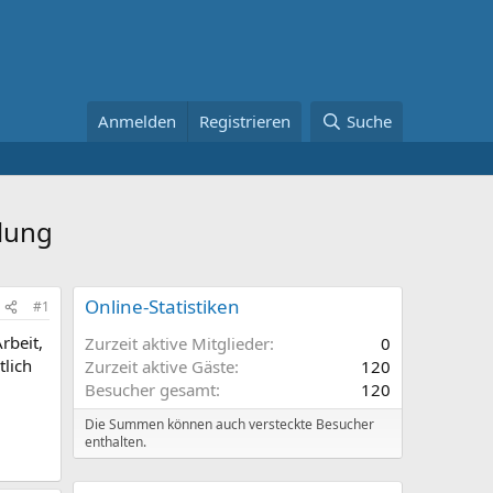
Anmelden
Registrieren
Suche
klung
Online-Statistiken
#1
rbeit,
Zurzeit aktive Mitglieder
0
tlich
Zurzeit aktive Gäste
120
Besucher gesamt
120
Die Summen können auch versteckte Besucher
enthalten.