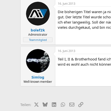
16. Juni 2013
Die bisherigen Titel waren ja 
gut. Der letzte Titel wurde sc
ich eher langweilig. Soll der 
vieles durchgekaut, und bin nich
bolef2k
Administrator
Teammitglied
16. Juni 2013
Teil I, II & Brotherhood fand ic
wird es wohl auch nicht können
Simlog
Well-known member
X (Twitter)
Bluesky
LinkedIn
WhatsApp
E-Mail
Link
Teilen: