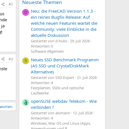
Neueste Themen
#2
Neu: die FreeCAD Version 1.1.3 -
D
aus
ein reines Bugfix-Release: Auf
inde
welche neuen Features wartet die
 ja
Community: viele Einblicke in die
gt
aktuelle Diskussion
Gestartet von d-hubs
29. Juli 2026
Antworten: 0
Software Allgemein
#3
Neues SSD Benchmark Programm
S
(AS SSD und CrystalDiskMark
hste
Alternative)
Gestartet von SSD-Expert
21. Juli 2026
Antworten: 4
Festplatten, SSDs und optische
Laufwerke
openSUSE webdav Telekom - Wie
tworten.
verbinden ?
Gestartet von akimann
12. Juli 2026
Antworten: 4
Windows, Mac OS und Linux (Apps,
Anwendungen und B