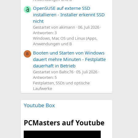
OpenSUSE auf externe SSD
installieren - Installer erkennt SSD
nicht
Gestartet von akimann
06. Juli 2026
Antworten: 3
Windows, Mac OS und Linux (Apps,
Anwendungen und B
Booten und Starten von Windows
B
dauert mehre Minuten - Festplatte
dauerhaft in Betrieb
Gestartet von Baltic76
05. Juli 2026
Antworten: 5
Festplatten, SSDs und optische
Laufwerke
Youtube Box
PCMasters auf Youtube