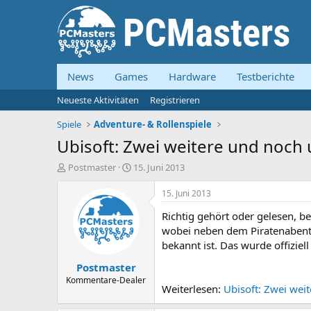
News
Games
Hardware
Testberichte
Neueste Aktivitäten
Registrieren
Spiele
Adventure- & Rollenspiele
Ubisoft: Zwei weitere und noch
E
E
Postmaster
15. Juni 2013
r
r
s
s
15. Juni 2013
t
t
Richtig gehört oder gelesen, be
e
e
l
l
wobei neben dem Piratenabenteu
l
l
bekannt ist. Das wurde offiziel
e
t
Postmaster
r
a
m
Kommentare-Dealer
Weiterlesen:
Ubisoft: Zwei wei