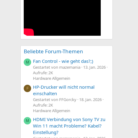
Beliebte Forum-Themen
Fan Control - wie geht das?;)
M
Gestartet von mazemania
13. Jan. 2026
Aufrufe: 2K
Hardware Allgemein
HP-Drucker will nicht normal
F
einschalten
Gestartet von FFGorcky
18. Jan. 2026
Aufrufe: 2K
Hardware Allgemein
HDMI Verbindung von Sony TV zu
M
Win 11 macht Probleme? Kabel?
Einstellung?