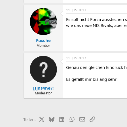
11. Juni 2013
Es soll nicht Forza ausstechen
wie das neue NfS Rivals, aber 
Fusche
Member
11. Juni 2013
Genau den gleichen Eindruck ha
Es gefällt mir bislang sehr!
[I]ns4ne?!
Moderator
X (Twitter)
Bluesky
LinkedIn
WhatsApp
E-Mail
Link
Teilen: