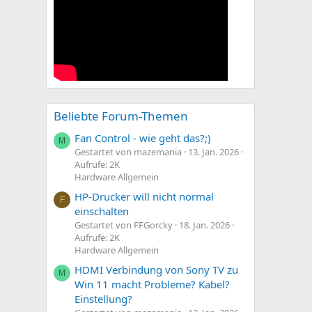
Beliebte Forum-Themen
Fan Control - wie geht das?;)
M
Gestartet von mazemania
13. Jan. 2026
Aufrufe: 2K
Hardware Allgemein
HP-Drucker will nicht normal
F
einschalten
Gestartet von FFGorcky
18. Jan. 2026
Aufrufe: 2K
Hardware Allgemein
HDMI Verbindung von Sony TV zu
M
Win 11 macht Probleme? Kabel?
Einstellung?