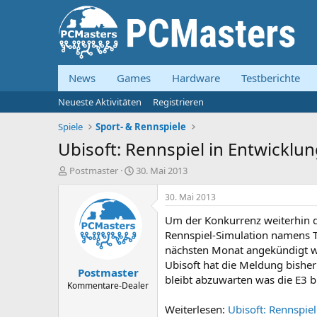
News
Games
Hardware
Testberichte
Neueste Aktivitäten
Registrieren
Spiele
Sport- & Rennspiele
Ubisoft: Rennspiel in Entwicklu
E
E
Postmaster
30. Mai 2013
r
r
s
s
30. Mai 2013
t
t
Um der Konkurrenz weiterhin di
e
e
l
l
Rennspiel-Simulation namens Th
l
l
nächsten Monat angekündigt we
e
t
Ubisoft hat die Meldung bishe
Postmaster
r
a
bleibt abzuwarten was die E3 b
m
Kommentare-Dealer
Weiterlesen:
Ubisoft: Rennspie