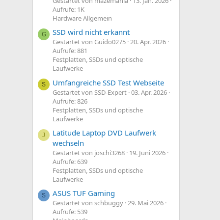
Gestartet von mazemania
13. Jan. 2026
Aufrufe: 1K
Hardware Allgemein
SSD wird nicht erkannt
G
Gestartet von Guido0275
20. Apr. 2026
Aufrufe: 881
Festplatten, SSDs und optische
Laufwerke
Umfangreiche SSD Test Webseite
S
Gestartet von SSD-Expert
03. Apr. 2026
Aufrufe: 826
Festplatten, SSDs und optische
Laufwerke
Latitude Laptop DVD Laufwerk
J
wechseln
Gestartet von joschi3268
19. Juni 2026
Aufrufe: 639
Festplatten, SSDs und optische
Laufwerke
ASUS TUF Gaming
S
Gestartet von schbuggy
29. Mai 2026
Aufrufe: 539