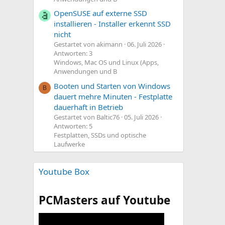
OpenSUSE auf externe SSD
installieren - Installer erkennt SSD
nicht
Gestartet von akimann
06. Juli 2026
Antworten: 3
Windows, Mac OS und Linux (Apps,
Anwendungen und B
Booten und Starten von Windows
B
dauert mehre Minuten - Festplatte
dauerhaft in Betrieb
Gestartet von Baltic76
05. Juli 2026
Antworten: 5
Festplatten, SSDs und optische
Laufwerke
Youtube Box
PCMasters auf Youtube