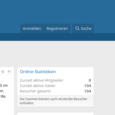
Anmelden
Registrieren
Suche
Online-Statistiken
#1
Zurzeit aktive Mitglieder
0
13 im
Zurzeit aktive Gäste
104
en.
Besucher gesamt
104
rde,
Die Summen können auch versteckte Besucher
enthalten.