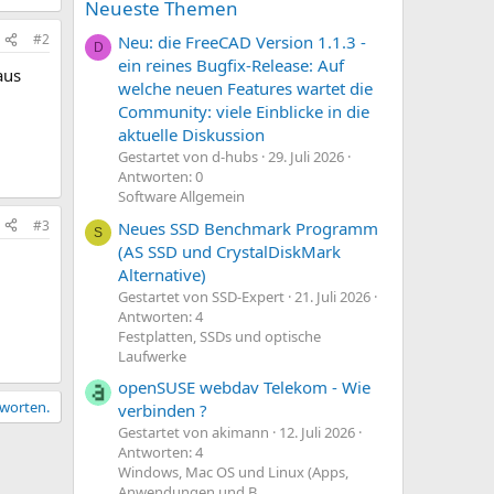
Neueste Themen
#2
Neu: die FreeCAD Version 1.1.3 -
D
ein reines Bugfix-Release: Auf
aus
welche neuen Features wartet die
Community: viele Einblicke in die
aktuelle Diskussion
Gestartet von d-hubs
29. Juli 2026
Antworten: 0
Software Allgemein
#3
Neues SSD Benchmark Programm
S
(AS SSD und CrystalDiskMark
Alternative)
Gestartet von SSD-Expert
21. Juli 2026
Antworten: 4
Festplatten, SSDs und optische
Laufwerke
openSUSE webdav Telekom - Wie
tworten.
verbinden ?
Gestartet von akimann
12. Juli 2026
Antworten: 4
Windows, Mac OS und Linux (Apps,
Anwendungen und B