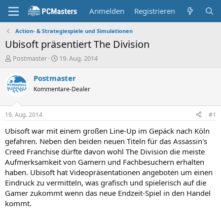
Anmelden
Registrieren
Action- & Strategiespiele und Simulationen
Ubisoft präsentiert The Division
E
E
Postmaster
19. Aug. 2014
r
r
s
s
Postmaster
t
t
Kommentare-Dealer
e
e
l
l
l
l
19. Aug. 2014
#1
e
t
r
a
Ubisoft war mit einem großen Line-Up im Gepäck nach Köln
m
gefahren. Neben den beiden neuen Titeln für das Assassin's
Creed Franchise dürfte davon wohl The Division die meiste
Aufmerksamkeit von Gamern und Fachbesuchern erhalten
haben. Ubisoft hat Videopräsentationen angeboten um einen
Eindruck zu vermitteln, was grafisch und spielerisch auf die
Gamer zukommt wenn das neue Endzeit-Spiel in den Handel
kommt.