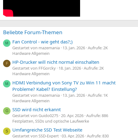
Beliebte Forum-Themen
Fan Control - wie geht das?;)
M
Gestartet von mazemania
13. Jan. 2026
Aufrufe: 2K
Hardware Allgemein
HP-Drucker will nicht normal einschalten
F
Gestartet von FFGorcky
18. Jan. 2026
Aufrufe: 2K
Hardware Allgemein
HDMI Verbindung von Sony TV zu Win 11 macht
M
Probleme? Kabel? Einstellung?
Gestartet von mazemania
13. Jan. 2026
Aufrufe: 1K
Hardware Allgemein
SSD wird nicht erkannt
G
Gestartet von Guido0275
20. Apr. 2026
Aufrufe: 886
Festplatten, SSDs und optische Laufwerke
Umfangreiche SSD Test Webseite
S
Gestartet von SSD-Expert
03. Apr. 2026
Aufrufe: 830