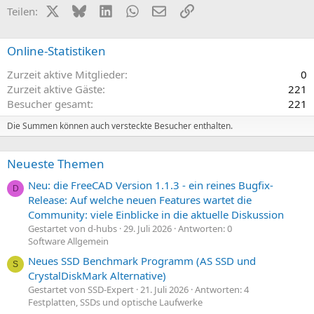
X (Twitter)
Bluesky
LinkedIn
WhatsApp
E-Mail
Link
Teilen:
Online-Statistiken
Zurzeit aktive Mitglieder
0
Zurzeit aktive Gäste
221
Besucher gesamt
221
Die Summen können auch versteckte Besucher enthalten.
Neueste Themen
Neu: die FreeCAD Version 1.1.3 - ein reines Bugfix-
D
Release: Auf welche neuen Features wartet die
Community: viele Einblicke in die aktuelle Diskussion
Gestartet von d-hubs
29. Juli 2026
Antworten: 0
Software Allgemein
Neues SSD Benchmark Programm (AS SSD und
S
CrystalDiskMark Alternative)
Gestartet von SSD-Expert
21. Juli 2026
Antworten: 4
Festplatten, SSDs und optische Laufwerke