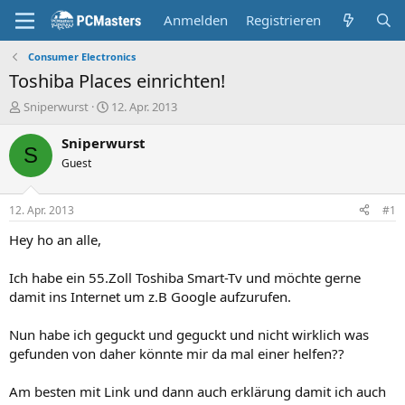
Anmelden
Registrieren
Consumer Electronics
Toshiba Places einrichten!
E
E
Sniperwurst
12. Apr. 2013
r
r
s
s
Sniperwurst
S
t
t
Guest
e
e
l
l
l
l
12. Apr. 2013
#1
e
t
r
a
Hey ho an alle,
m
Ich habe ein 55.Zoll Toshiba Smart-Tv und möchte gerne
damit ins Internet um z.B Google aufzurufen.
Nun habe ich geguckt und geguckt und nicht wirklich was
gefunden von daher könnte mir da mal einer helfen??
Am besten mit Link und dann auch erklärung damit ich auch