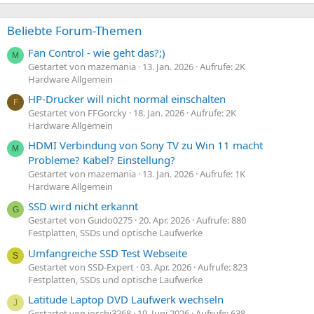
Beliebte Forum-Themen
Fan Control - wie geht das?;)
M
Gestartet von mazemania
13. Jan. 2026
Aufrufe: 2K
Hardware Allgemein
HP-Drucker will nicht normal einschalten
F
Gestartet von FFGorcky
18. Jan. 2026
Aufrufe: 2K
Hardware Allgemein
HDMI Verbindung von Sony TV zu Win 11 macht
M
Probleme? Kabel? Einstellung?
Gestartet von mazemania
13. Jan. 2026
Aufrufe: 1K
Hardware Allgemein
SSD wird nicht erkannt
G
Gestartet von Guido0275
20. Apr. 2026
Aufrufe: 880
Festplatten, SSDs und optische Laufwerke
Umfangreiche SSD Test Webseite
S
Gestartet von SSD-Expert
03. Apr. 2026
Aufrufe: 823
Festplatten, SSDs und optische Laufwerke
Latitude Laptop DVD Laufwerk wechseln
J
Gestartet von joschi3268
19. Juni 2026
Aufrufe: 638