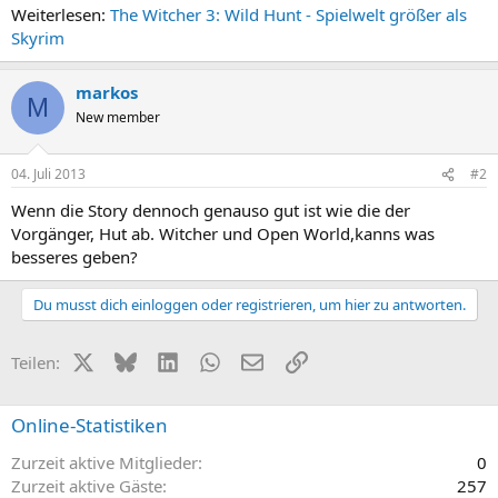
Weiterlesen:
The Witcher 3: Wild Hunt - Spielwelt größer als
Skyrim
markos
M
New member
04. Juli 2013
#2
Wenn die Story dennoch genauso gut ist wie die der
Vorgänger, Hut ab. Witcher und Open World,kanns was
besseres geben?
Du musst dich einloggen oder registrieren, um hier zu antworten.
X (Twitter)
Bluesky
LinkedIn
WhatsApp
E-Mail
Link
Teilen:
Online-Statistiken
Zurzeit aktive Mitglieder
0
Zurzeit aktive Gäste
257