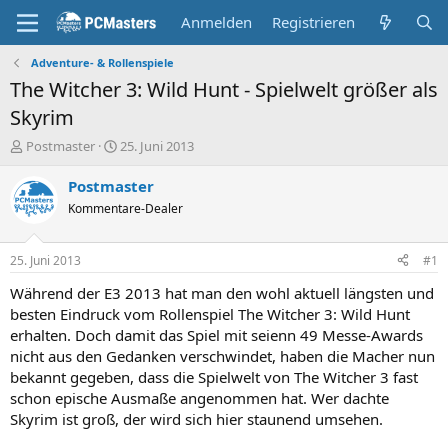
Anmelden
Registrieren
Adventure- & Rollenspiele
The Witcher 3: Wild Hunt - Spielwelt größer als
Skyrim
E
E
Postmaster
25. Juni 2013
r
r
s
s
Postmaster
t
t
Kommentare-Dealer
e
e
l
l
l
l
25. Juni 2013
#1
e
t
r
a
Während der E3 2013 hat man den wohl aktuell längsten und
m
besten Eindruck vom Rollenspiel The Witcher 3: Wild Hunt
erhalten. Doch damit das Spiel mit seienn 49 Messe-Awards
nicht aus den Gedanken verschwindet, haben die Macher nun
bekannt gegeben, dass die Spielwelt von The Witcher 3 fast
schon epische Ausmaße angenommen hat. Wer dachte
Skyrim ist groß, der wird sich hier staunend umsehen.