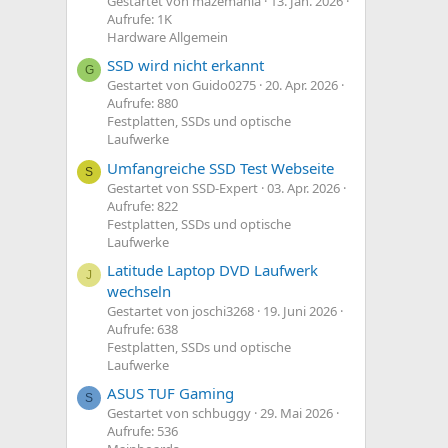
Gestartet von mazemania
13. Jan. 2026
Aufrufe: 1K
Hardware Allgemein
SSD wird nicht erkannt
G
Gestartet von Guido0275
20. Apr. 2026
Aufrufe: 880
Festplatten, SSDs und optische
Laufwerke
Umfangreiche SSD Test Webseite
S
Gestartet von SSD-Expert
03. Apr. 2026
Aufrufe: 822
Festplatten, SSDs und optische
Laufwerke
Latitude Laptop DVD Laufwerk
J
wechseln
Gestartet von joschi3268
19. Juni 2026
Aufrufe: 638
Festplatten, SSDs und optische
Laufwerke
ASUS TUF Gaming
S
Gestartet von schbuggy
29. Mai 2026
Aufrufe: 536