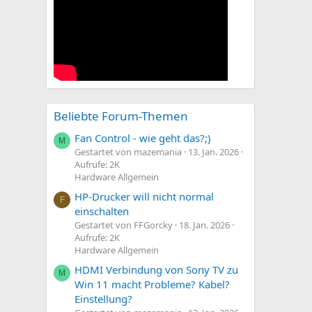
Beliebte Forum-Themen
Fan Control - wie geht das?;)
M
Gestartet von mazemania
13. Jan. 2026
Aufrufe: 2K
Hardware Allgemein
HP-Drucker will nicht normal
F
einschalten
Gestartet von FFGorcky
18. Jan. 2026
Aufrufe: 2K
Hardware Allgemein
HDMI Verbindung von Sony TV zu
M
Win 11 macht Probleme? Kabel?
Einstellung?