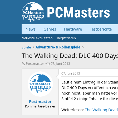
News
Games
Hardware
Testberichte
Neueste Aktivitäten
Registrieren
Spiele
Adventure- & Rollenspiele
The Walking Dead: DLC 400 Days
E
E
Postmaster
07. Juni 2013
r
r
s
s
07. Juni 2013
t
t
Laut einem Eintrag in der Ste
e
e
l
l
DLC 400 Days veröffentlich wer
l
l
noch nicht, aber man hatte vor
e
t
Staffel 2 einige Inhalte für die
Postmaster
r
a
m
Kommentare-Dealer
Weiterlesen:
The Walking Dead