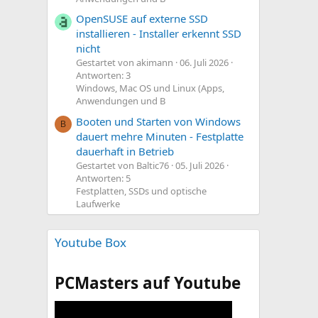
OpenSUSE auf externe SSD
installieren - Installer erkennt SSD
nicht
Gestartet von akimann
06. Juli 2026
Antworten: 3
Windows, Mac OS und Linux (Apps,
Anwendungen und B
Booten und Starten von Windows
B
dauert mehre Minuten - Festplatte
dauerhaft in Betrieb
Gestartet von Baltic76
05. Juli 2026
Antworten: 5
Festplatten, SSDs und optische
Laufwerke
Youtube Box
PCMasters auf Youtube