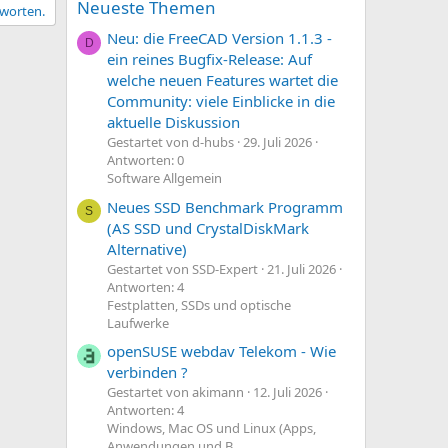
Neueste Themen
tworten.
Neu: die FreeCAD Version 1.1.3 -
D
ein reines Bugfix-Release: Auf
welche neuen Features wartet die
Community: viele Einblicke in die
aktuelle Diskussion
Gestartet von d-hubs
29. Juli 2026
Antworten: 0
Software Allgemein
Neues SSD Benchmark Programm
S
(AS SSD und CrystalDiskMark
Alternative)
Gestartet von SSD-Expert
21. Juli 2026
Antworten: 4
Festplatten, SSDs und optische
Laufwerke
openSUSE webdav Telekom - Wie
verbinden ?
Gestartet von akimann
12. Juli 2026
Antworten: 4
Windows, Mac OS und Linux (Apps,
Anwendungen und B