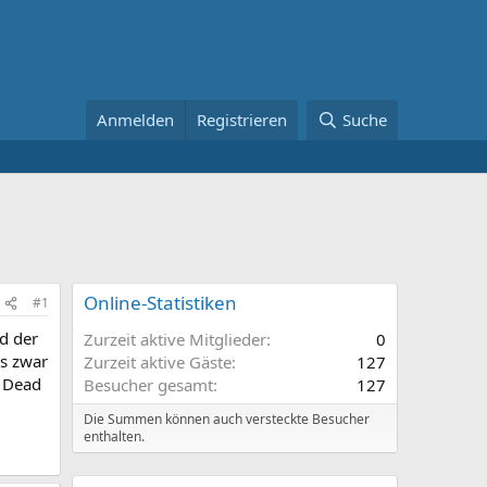
Anmelden
Registrieren
Suche
Online-Statistiken
#1
d der
Zurzeit aktive Mitglieder
0
es zwar
Zurzeit aktive Gäste
127
g Dead
Besucher gesamt
127
Die Summen können auch versteckte Besucher
enthalten.