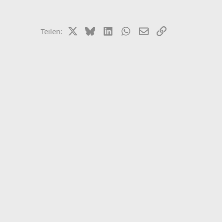
X (Twitter)
Bluesky
LinkedIn
WhatsApp
E-Mail
Link
Teilen: